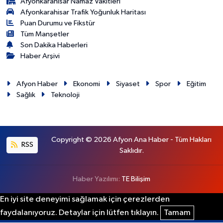
Afyonkarahisar Namaz Vakitleri
Afyonkarahisar Trafik Yoğunluk Haritası
Puan Durumu ve Fikstür
Tüm Manşetler
Son Dakika Haberleri
Haber Arşivi
Afyon Haber
Ekonomi
Siyaset
Spor
Eğitim
Sağlık
Teknoloji
Copyright © 2026 Afyon Ana Haber - Tüm Hakları
RSS
Saklıdır.
Haber Yazılımı:
TE Bilişim
En iyi site deneyimi sağlamak için çerezlerden
faydalanıyoruz. Detaylar için lütfen tıklayın.
Tamam