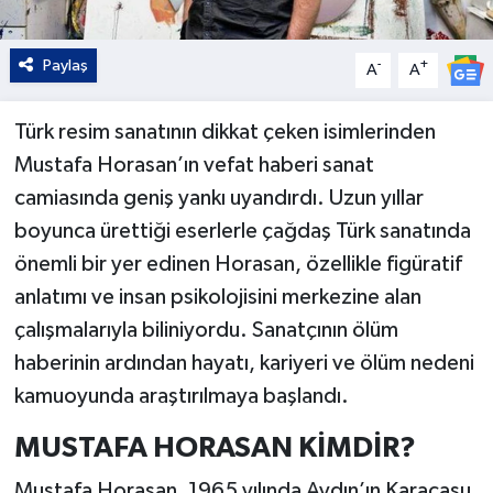
Paylaş
-
+
A
A
Türk resim sanatının dikkat çeken isimlerinden
Mustafa Horasan’ın vefat haberi sanat
camiasında geniş yankı uyandırdı. Uzun yıllar
boyunca ürettiği eserlerle çağdaş Türk sanatında
önemli bir yer edinen Horasan, özellikle figüratif
anlatımı ve insan psikolojisini merkezine alan
çalışmalarıyla biliniyordu. Sanatçının ölüm
haberinin ardından hayatı, kariyeri ve ölüm nedeni
kamuoyunda araştırılmaya başlandı.
MUSTAFA HORASAN KİMDİR?
Mustafa Horasan, 1965 yılında Aydın’ın Karacasu