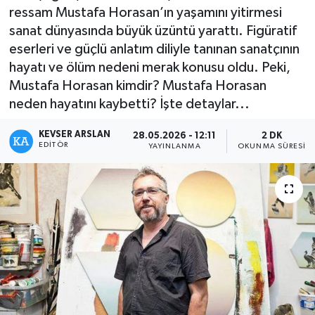
ressam Mustafa Horasan’ın yaşamını yitirmesi
Kültür - Sanat
sanat dünyasında büyük üzüntü yarattı. Figüratif
eserleri ve güçlü anlatım diliyle tanınan sanatçının
Yaşam
hayatı ve ölüm nedeni merak konusu oldu. Peki,
Mustafa Horasan kimdir? Mustafa Horasan
neden hayatını kaybetti? İşte detaylar...
KEVSER ARSLAN
28.05.2026 - 12:11
2 DK
EDITÖR
YAYINLANMA
OKUNMA SÜRESI