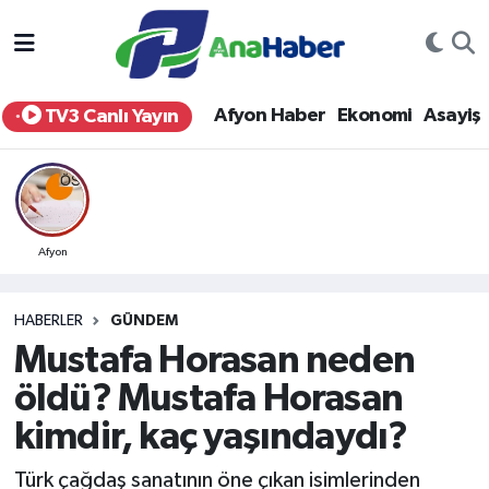
Yurt Haber
Afyonkarahisar Nöbetçi Eczaneler
Afyon Haber
Ekonomi
Asayiş
TV3 Canlı Yayın
Afyon Haber
Afyonkarahisar Hava Durumu
Ekonomi
Afyonkarahisar Namaz Vakitleri
Siyaset
Afyonkarahisar Trafik Yoğunluk Haritası
Afyon
Spor
Süper Lig Puan Durumu ve Fikstür
HABERLER
GÜNDEM
Mustafa Horasan neden
Eğitim
Tüm Manşetler
öldü? Mustafa Horasan
Sağlık
Son Dakika Haberleri
kimdir, kaç yaşındaydı?
Teknoloji
Haber Arşivi
Türk çağdaş sanatının öne çıkan isimlerinden