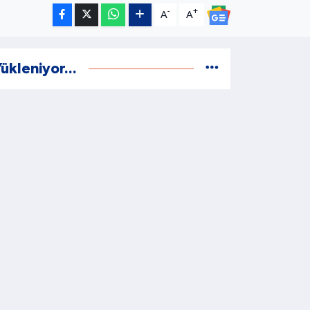
-
+
A
A
ükleniyor...