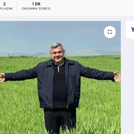
2
1 DK
AYLAŞIM
OKUNMA SÜRESI
Y