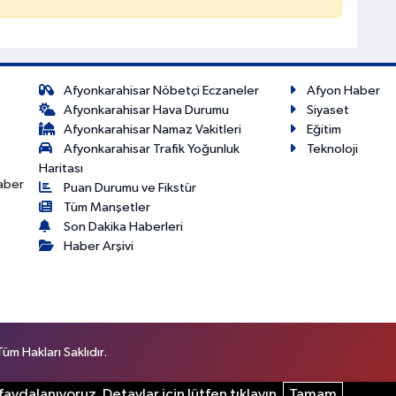
Afyonkarahisar Nöbetçi Eczaneler
Afyon Haber
Afyonkarahisar Hava Durumu
Siyaset
Afyonkarahisar Namaz Vakitleri
Eğitim
Afyonkarahisar Trafik Yoğunluk
Teknoloji
Haritası
haber
Puan Durumu ve Fikstür
Tüm Manşetler
Son Dakika Haberleri
Haber Arşivi
m Hakları Saklıdır.
aydalanıyoruz. Detaylar için lütfen tıklayın.
Tamam