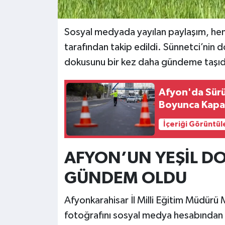
Sosyal medyada yayılan paylaşım, he
tarafından takip edildi. Sünnetci’nin do
dokusunu bir kez daha gündeme taşıd
Afyon'da Sürüc
Boyunca Kapal
İçeriği Görüntül
AFYON’UN YEŞİL D
GÜNDEM OLDU
Afyonkarahisar İl Milli Eğitim Müdürü Mi
fotoğrafını sosyal medya hesabından 