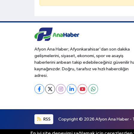
Afyon Ana Haber; Afyonkarahisar'dan son dakika
gelişmelerini, siyaset, ekonomi, spor ve asayiş
haberlerini anbean takip edebileceğiniz güvenilir 
kaynağınızdır. Doğru, tarafsız ve hızlı haberciliğin
adresi.
RSS
Copyright © 2026 Afyon Ana Haber - Tü
En iyi site deneyimi sağlamak için çerezlerden f