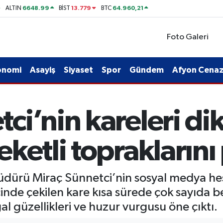
6648.99
13.779
64.960,21
ALTIN
BİST
BTC
Foto Galeri
onomi
Asayiş
Siyaset
Spor
Gündem
Afyon Cenaze
i’nin kareleri dik
ketli topraklarını 
 Müdürü Miraç Sünnetci’nin sosyal medya h
 içinde çekilen kare kısa sürede çok sayıda b
 güzellikleri ve huzur vurgusu öne çıktı.