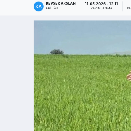
KEVSER ARSLAN
11.05.2026 - 12:11
EDITÖR
YAYINLANMA
P
Kültür - Sanat
Yaşam