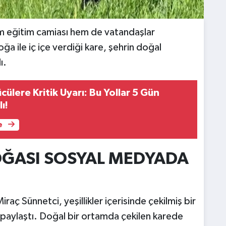
m eğitim camiası hem de vatandaşlar
ğa ile iç içe verdiği kare, şehrin doğal
ı.
ülere Kritik Uyarı: Bu Yollar 5 Gün
ı!
e
OĞASI SOSYAL MEDYADA
raç Sünnetci, yeşillikler içerisinde çekilmiş bir
paylaştı. Doğal bir ortamda çekilen karede