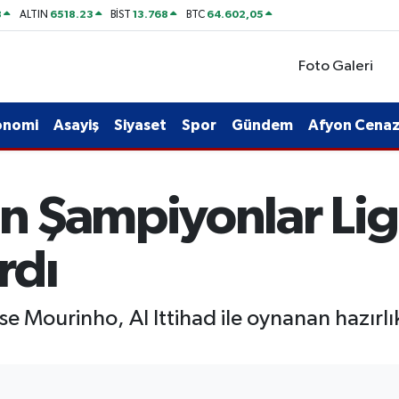
8
6518.23
13.768
64.602,05
ALTIN
BİST
BTC
Foto Galeri
onomi
Asayiş
Siyaset
Spor
Gündem
Afyon Cenaze
n Şampiyonlar Lig
rdı
se Mourinho, Al Ittihad ile oynanan hazırl