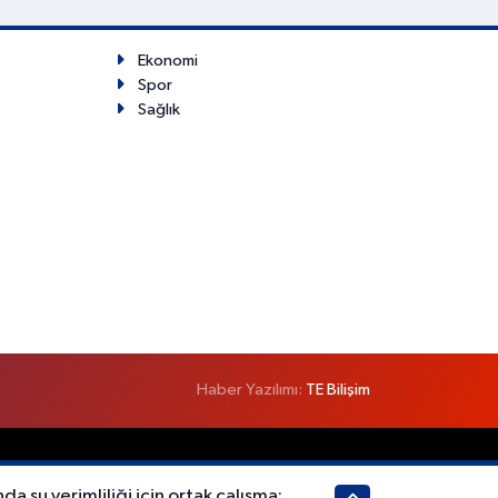
Ekonomi
Spor
Sağlık
Haber Yazılımı:
TE Bilişim
a su verimliliği için ortak çalışma: