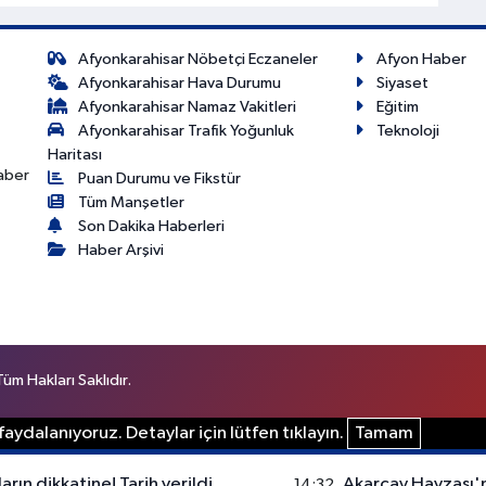
Afyonkarahisar Nöbetçi Eczaneler
Afyon Haber
Afyonkarahisar Hava Durumu
Siyaset
Afyonkarahisar Namaz Vakitleri
Eğitim
Afyonkarahisar Trafik Yoğunluk
Teknoloji
Haritası
haber
Puan Durumu ve Fikstür
Tüm Manşetler
Son Dakika Haberleri
Haber Arşivi
m Hakları Saklıdır.
aydalanıyoruz. Detaylar için lütfen tıklayın.
Tamam
arın dikkatine! Tarih verildi
Akarçay Havzası'nd
14:32