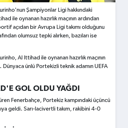
rinho'nun Şampiyonlar Ligi hakkındaki
ttihad ile oynanan hazırlık maçının ardından
rtif açıdan bir Avrupa Ligi takımı olduğunu
afından olumsuz tepki alırken, bazıları ise
nho, Al Ittihad ile oynanan hazırlık maçının
 Dünyaca ünlü Portekizli teknik adamın UEFA
AD'E GOL OLDU YAĞDI
düren Fenerbahçe, Portekiz kampındaki üçüncü
şıya geldi. Sarı-lacivertli takım, rakibini 4-0