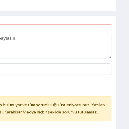
ş bulunuyor ve tüm sorumluluğu üstleniyorsunuz. Yazılan
, Karahisar Medya hiçbir şekilde sorumlu tutulamaz.