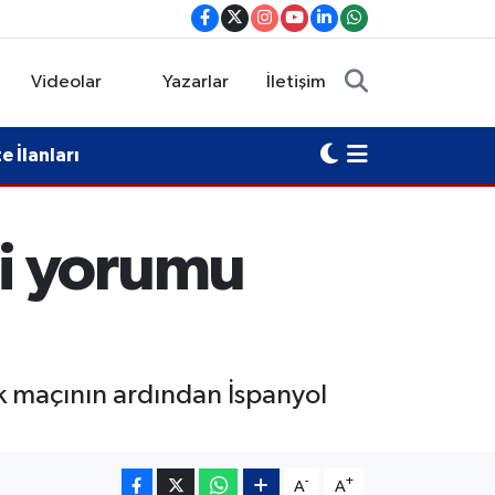
Videolar
Yazarlar
İletişim
 İlanları
i yorumu
ık maçının ardından İspanyol
-
+
A
A