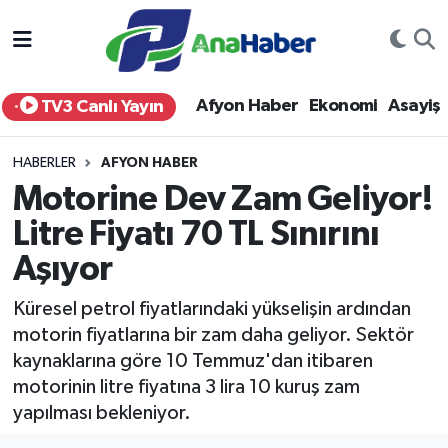
Yurt Haber
Afyonkarahisar Nöbetçi Eczaneler
Afyon Haber
Ekonomi
Asayiş
TV3 Canlı Yayın
Afyon Haber
Afyonkarahisar Hava Durumu
HABERLER
AFYON HABER
Ekonomi
Afyonkarahisar Namaz Vakitleri
Motorine Dev Zam Geliyor!
Litre Fiyatı 70 TL Sınırını
Siyaset
Afyonkarahisar Trafik Yoğunluk Haritası
Aşıyor
Spor
Süper Lig Puan Durumu ve Fikstür
Küresel petrol fiyatlarındaki yükselişin ardından
Eğitim
Tüm Manşetler
motorin fiyatlarına bir zam daha geliyor. Sektör
kaynaklarına göre 10 Temmuz'dan itibaren
Sağlık
Son Dakika Haberleri
motorinin litre fiyatına 3 lira 10 kuruş zam
yapılması bekleniyor.
Teknoloji
Haber Arşivi