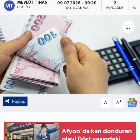
MEVLÜT TINAS
09.07.2026 - 09:20
2
EDITÖR
YAYINLANMA
PAYLAŞIM
OK
Kültür - Sanat
Yaşam
Paylaş
-
+
A
A
Afyon'da kan donduran
olay! Dört yaşındaki