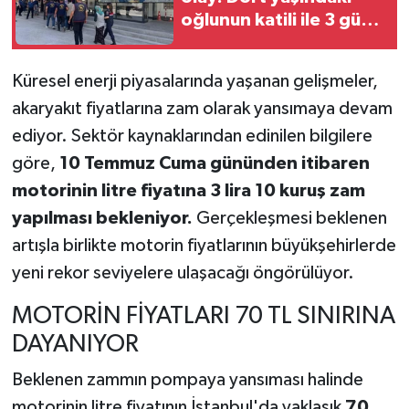
oğlunun katili ile 3 gün
sonra nikâh masasına
oturdu
Küresel enerji piyasalarında yaşanan gelişmeler,
akaryakıt fiyatlarına zam olarak yansımaya devam
ediyor. Sektör kaynaklarından edinilen bilgilere
göre,
10 Temmuz Cuma gününden itibaren
motorinin litre fiyatına 3 lira 10 kuruş zam
yapılması bekleniyor.
Gerçekleşmesi beklenen
artışla birlikte motorin fiyatlarının büyükşehirlerde
yeni rekor seviyelere ulaşacağı öngörülüyor.
MOTORİN FİYATLARI 70 TL SINIRINA
DAYANIYOR
Beklenen zammın pompaya yansıması halinde
motorinin litre fiyatının İstanbul'da yaklaşık
70