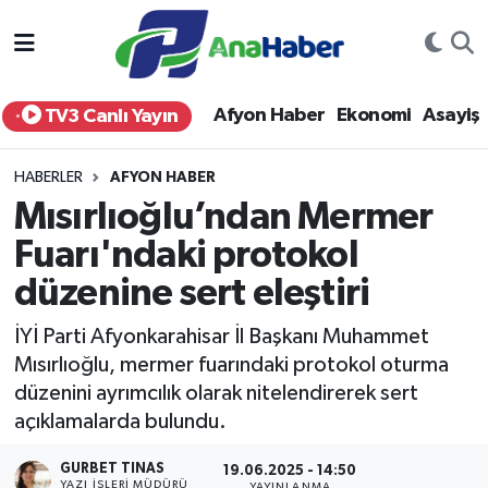
Yurt Haber
Afyonkarahisar Nöbetçi Eczaneler
Afyon Haber
Ekonomi
Asayiş
TV3 Canlı Yayın
Afyon Haber
Afyonkarahisar Hava Durumu
HABERLER
AFYON HABER
Ekonomi
Afyonkarahisar Namaz Vakitleri
Mısırlıoğlu’ndan Mermer
Fuarı'ndaki protokol
Siyaset
Afyonkarahisar Trafik Yoğunluk Haritası
düzenine sert eleştiri
Spor
Süper Lig Puan Durumu ve Fikstür
İYİ Parti Afyonkarahisar İl Başkanı Muhammet
Eğitim
Tüm Manşetler
Mısırlıoğlu, mermer fuarındaki protokol oturma
düzenini ayrımcılık olarak nitelendirerek sert
Sağlık
Son Dakika Haberleri
açıklamalarda bulundu.
GURBET TINAS
Teknoloji
Haber Arşivi
19.06.2025 - 14:50
YAZI İŞLERI MÜDÜRÜ
YAYINLANMA