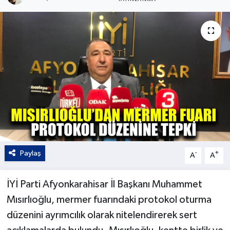
Kültür - Sanat
Yaşam
Paylaş
-
+
A
A
İYİ Parti Afyonkarahisar İl Başkanı Muhammet
Mısırlıoğlu, mermer fuarındaki protokol oturma
düzenini ayrımcılık olarak nitelendirerek sert