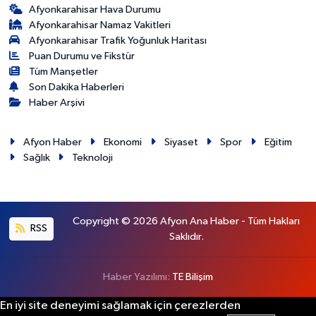
Afyonkarahisar Hava Durumu
Afyonkarahisar Namaz Vakitleri
Afyonkarahisar Trafik Yoğunluk Haritası
Puan Durumu ve Fikstür
Tüm Manşetler
Son Dakika Haberleri
Haber Arşivi
Afyon Haber
Ekonomi
Siyaset
Spor
Eğitim
Sağlık
Teknoloji
Copyright © 2026 Afyon Ana Haber - Tüm Hakları
RSS
Saklıdır.
Haber Yazılımı:
TE Bilişim
En iyi site deneyimi sağlamak için çerezlerden