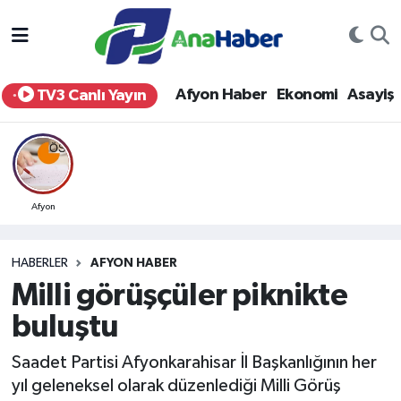
Yurt Haber
Afyonkarahisar Nöbetçi Eczaneler
Afyon Haber
Ekonomi
Asayiş
TV3 Canlı Yayın
Afyon Haber
Afyonkarahisar Hava Durumu
Ekonomi
Afyonkarahisar Namaz Vakitleri
Siyaset
Afyonkarahisar Trafik Yoğunluk Haritası
Afyon
Spor
Süper Lig Puan Durumu ve Fikstür
HABERLER
AFYON HABER
Milli görüşçüler piknikte
Eğitim
Tüm Manşetler
buluştu
Sağlık
Son Dakika Haberleri
Saadet Partisi Afyonkarahisar İl Başkanlığının her
yıl geleneksel olarak düzenlediği Milli Görüş
Teknoloji
Haber Arşivi