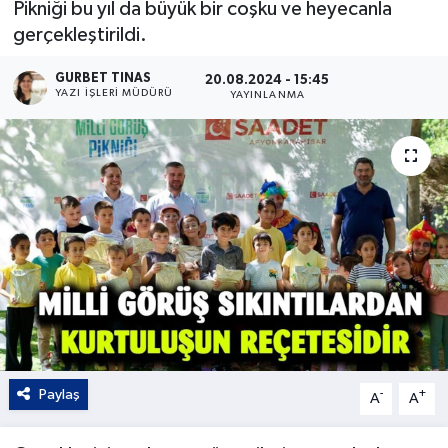
Pikniği bu yıl da büyük bir coşku ve heyecanla
gerçekleştirildi.
Kültür - Sanat
GURBET TINAS
20.08.2024 - 15:45
Yaşam
YAZI İŞLERI MÜDÜRÜ
YAYINLANMA
Paylaş
-
+
A
A