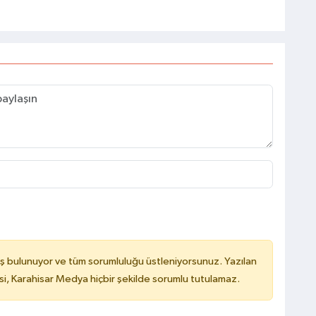
ş bulunuyor ve tüm sorumluluğu üstleniyorsunuz. Yazılan
, Karahisar Medya hiçbir şekilde sorumlu tutulamaz.