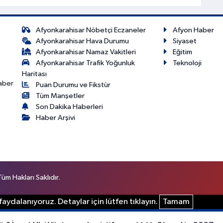
Afyonkarahisar Nöbetçi Eczaneler
Afyon Haber
Afyonkarahisar Hava Durumu
Siyaset
Afyonkarahisar Namaz Vakitleri
Eğitim
Afyonkarahisar Trafik Yoğunluk
Teknoloji
Haritası
haber
Puan Durumu ve Fikstür
Tüm Manşetler
Son Dakika Haberleri
Haber Arşivi
m Hakları Saklıdır.
aydalanıyoruz. Detaylar için lütfen tıklayın.
Tamam