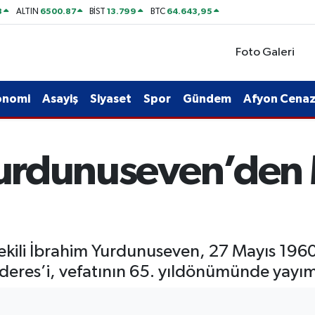
8
6500.87
13.799
64.643,95
ALTIN
BİST
BTC
Foto Galeri
onomi
Asayiş
Siyaset
Spor
Gündem
Afyon Cenaze
 Yurdunuseven’den
vekili İbrahim Yurdunuseven, 27 Mayıs 196
es’i, vefatının 65. yıldönümünde yayıml