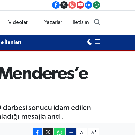
Videolar
Yazarlar
İletişim
 İlanları
 Menderes’e
0 darbesi sonucu idam edilen
adığı mesajla andı.
-
+
A
A