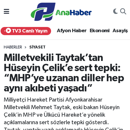
Yurt Haber
Afyonkarahisar Nöbetçi Eczaneler
Afyon Haber
Ekonomi
Asayiş
TV3 Canlı Yayın
Afyon Haber
Afyonkarahisar Hava Durumu
HABERLER
SIYASET
Ekonomi
Afyonkarahisar Namaz Vakitleri
Milletvekili Taytak’tan
Hüseyin Çelik’e sert tepki:
Siyaset
Afyonkarahisar Trafik Yoğunluk Haritası
“MHP’ye uzanan diller hep
Spor
Süper Lig Puan Durumu ve Fikstür
aynı akıbeti yaşadı”
Eğitim
Tüm Manşetler
Milliyetçi Hareket Partisi Afyonkarahisar
Milletvekili Mehmet Taytak, eski bakan Hüseyin
Sağlık
Son Dakika Haberleri
Çelik’in MHP ve Ülkücü Hareket’e yönelik
açıklamalarına sert sözlerle tepki gösterdi.
Teknoloji
Haber Arşivi
Taytak, yaptığı yazılı açıklamada Hüseyin Çelik’in