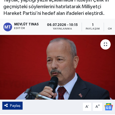
geçmişteki söylemlerini hatırlatarak Milliyetçi
Kültür - Sanat
Hareket Partisi’ni hedef alan ifadeleri eleştirdi.
Yaşam
MEVLÜT TINAS
06.07.2026 - 10:15
1
EDITÖR
YAYINLANMA
PAYLAŞIM
OKU
Paylaş
-
+
A
A