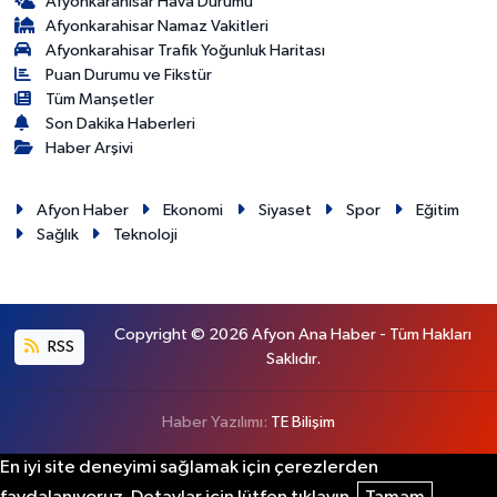
Afyonkarahisar Hava Durumu
Afyonkarahisar Namaz Vakitleri
Afyonkarahisar Trafik Yoğunluk Haritası
Puan Durumu ve Fikstür
Tüm Manşetler
Son Dakika Haberleri
Haber Arşivi
Afyon Haber
Ekonomi
Siyaset
Spor
Eğitim
Sağlık
Teknoloji
Copyright © 2026 Afyon Ana Haber - Tüm Hakları
RSS
Saklıdır.
Haber Yazılımı:
TE Bilişim
En iyi site deneyimi sağlamak için çerezlerden