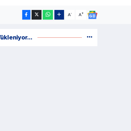
-
+
A
A
ükleniyor...