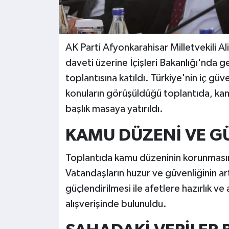
AK Parti Afyonkarahisar Milletvekili Al
daveti üzerine İçişleri Bakanlığı'nda g
toplantısına katıldı. Türkiye'nin iç güve
konuların görüşüldüğü toplantıda, k
başlık masaya yatırıldı.
KAMU DÜZENİ VE G
Toplantıda kamu düzeninin korunmasına
Vatandaşların huzur ve güvenliğinin artı
güçlendirilmesi ile afetlere hazırlık v
alışverişinde bulunuldu.