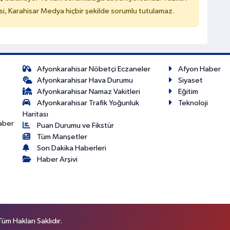
, Karahisar Medya hiçbir şekilde sorumlu tutulamaz.
Afyonkarahisar Nöbetçi Eczaneler
Afyon Haber
Afyonkarahisar Hava Durumu
Siyaset
Afyonkarahisar Namaz Vakitleri
Eğitim
Afyonkarahisar Trafik Yoğunluk
Teknoloji
Haritası
haber
Puan Durumu ve Fikstür
Tüm Manşetler
Son Dakika Haberleri
Haber Arşivi
m Hakları Saklıdır.