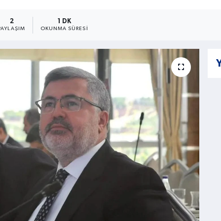
2
1 DK
PAYLAŞIM
OKUNMA SÜRESI
Y