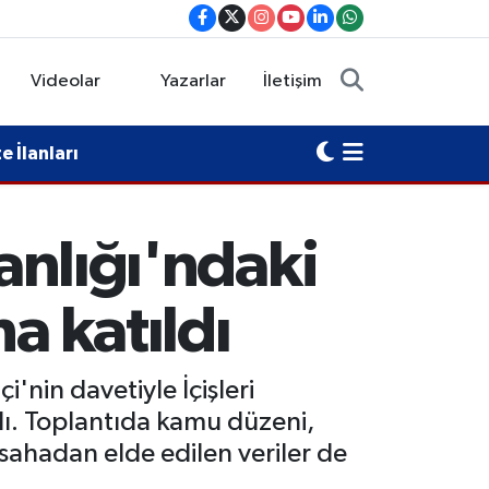
Videolar
Yazarlar
İletişim
 İlanları
kanlığı'ndaki
a katıldı
i'nin davetiyle İçişleri
dı. Toplantıda kamu düzeni,
, sahadan elde edilen veriler de