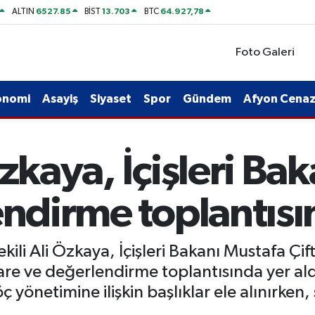
6527.85
13.703
64.927,78
ALTIN
BİST
BTC
Foto Galeri
onomi
Asayiş
Siyaset
Spor
Gündem
Afyon Cenaze
Özkaya, İçişleri Ba
endirme toplantısın
ili Ali Özkaya, İçişleri Bakanı Mustafa Çiftç
are ve değerlendirme toplantısında yer al
ç yönetimine ilişkin başlıklar ele alınırken