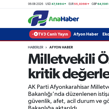
47,5894
55,0398
64,1581
06-08-2026
USD
EUR
GBP
Yurt Haber
Afyonkarahisar Nöbetçi Eczaneler
Afyon Haber
Afyonkarahisar Hava Durumu
TV3 Canlı Yayın
Afyon Haber
Ek
Ekonomi
Afyonkarahisar Namaz Vakitleri
HABERLER
AFYON HABER
Milletvekili 
Siyaset
Afyonkarahisar Trafik Yoğunluk Haritası
Spor
Süper Lig Puan Durumu ve Fikstür
kritik değerl
Eğitim
Tüm Manşetler
AK Parti Afyonkarahisar Milletvek
Sağlık
Son Dakika Haberleri
Bakanlığı'nda düzenlenen istiş
güvenlik, afet, acil durum ve gö
Teknoloji
Haber Arşivi
Bakanlığa aktarıldı.