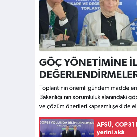
GÖÇ YÖNETİMİNE İL
DEĞERLENDİRMELER
Toplantının önemli gündem maddelerind
Bakanlığı'nın sorumluluk alanındaki göç
ve çözüm önerileri kapsamlı şekilde ele
AFSÜ, COP31 ha
yerini aldı