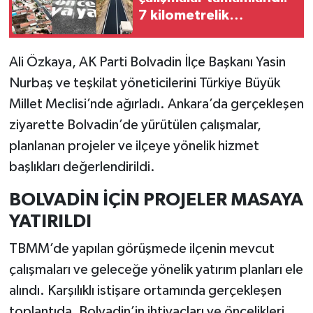
7 kilometrelik
güzergâh sıcak asfaltla
yenilendi
Ali Özkaya, AK Parti Bolvadin İlçe Başkanı Yasin
Nurbaş ve teşkilat yöneticilerini Türkiye Büyük
Millet Meclisi’nde ağırladı. Ankara’da gerçekleşen
ziyarette Bolvadin’de yürütülen çalışmalar,
planlanan projeler ve ilçeye yönelik hizmet
başlıkları değerlendirildi.
BOLVADİN İÇİN PROJELER MASAYA
YATIRILDI
TBMM’de yapılan görüşmede ilçenin mevcut
çalışmaları ve geleceğe yönelik yatırım planları ele
alındı. Karşılıklı istişare ortamında gerçekleşen
toplantıda, Bolvadin’in ihtiyaçları ve öncelikleri