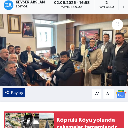
KEVSER ARSLAN
02.06.2026 - 16:58
2
EDITÖR
YAYINLANMA
PAYLAŞIM
OK
Kültür - Sanat
Yaşam
Paylaş
-
+
A
A
Köprülü Köyü yolunda
çalışmalar tamamlandı: