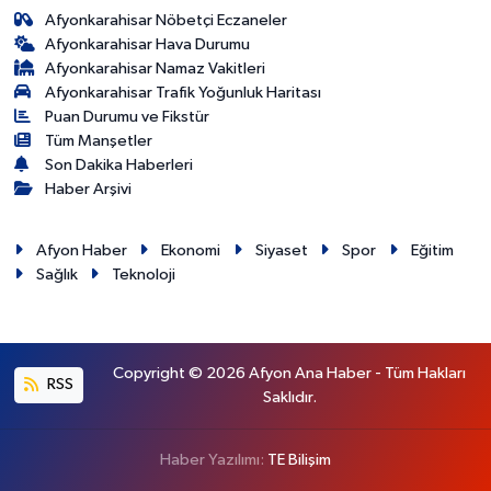
Afyonkarahisar Nöbetçi Eczaneler
Afyonkarahisar Hava Durumu
Afyonkarahisar Namaz Vakitleri
Afyonkarahisar Trafik Yoğunluk Haritası
Puan Durumu ve Fikstür
Tüm Manşetler
Son Dakika Haberleri
Haber Arşivi
Afyon Haber
Ekonomi
Siyaset
Spor
Eğitim
Sağlık
Teknoloji
Copyright © 2026 Afyon Ana Haber - Tüm Hakları
RSS
Saklıdır.
Haber Yazılımı:
TE Bilişim