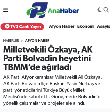
Yurt Haber
Afyonkarahisar Nöbetçi Eczaneler
Afyon Haber
Ekonomi
Asayiş
TV3 Canlı Yayın
Afyon Haber
Afyonkarahisar Hava Durumu
HABERLER
AFYON HABER
Ekonomi
Afyonkarahisar Namaz Vakitleri
Milletvekili Özkaya, AK
Parti Bolvadin heyetini
Siyaset
Afyonkarahisar Trafik Yoğunluk Haritası
TBMM’de ağırladı
Spor
Süper Lig Puan Durumu ve Fikstür
AK Parti Afyonkarahisar Milletvekili Ali Özkaya,
Eğitim
Tüm Manşetler
AK Parti Bolvadin İlçe Başkanı Yasin Nurbaş ve
parti yöneticilerini Türkiye Büyük Millet
Sağlık
Son Dakika Haberleri
Meclisi’nde kabul etti. Görüşmede Bolvadin’e
yönelik çalışmalar ve projeler ele alındı.
Teknoloji
Haber Arşivi