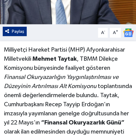
Paylaş
-
+
A
A
Milliyetçi Hareket Partisi (MHP) Afyonkarahisar
Milletvekili
Mehmet Taytak
, TBMM Dilekçe
Komisyonu bünyesinde faaliyet gösteren
Finansal Okuryazarlığın Yaygınlaştırılması ve
Düzeyinin Artırılması Alt Komisyonu
toplantısında
önemli değerlendirmelerde bulundu. Taytak,
Cumhurbaşkanı Recep Tayyip Erdoğan’ın
imzasıyla yayımlanan genelge doğrultusunda her
yıl 22 Mayıs’ın
“Finansal Okuryazarlık Günü”
olarak ilan edilmesinden duyduğu memnuniyeti