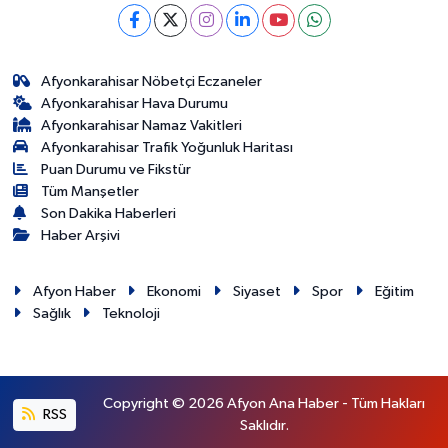
Afyonkarahisar Nöbetçi Eczaneler
Afyonkarahisar Hava Durumu
Afyonkarahisar Namaz Vakitleri
Afyonkarahisar Trafik Yoğunluk Haritası
Puan Durumu ve Fikstür
Tüm Manşetler
Son Dakika Haberleri
Haber Arşivi
Afyon Haber
Ekonomi
Siyaset
Spor
Eğitim
Sağlık
Teknoloji
Copyright © 2026 Afyon Ana Haber - Tüm Hakları
RSS
Saklıdır.