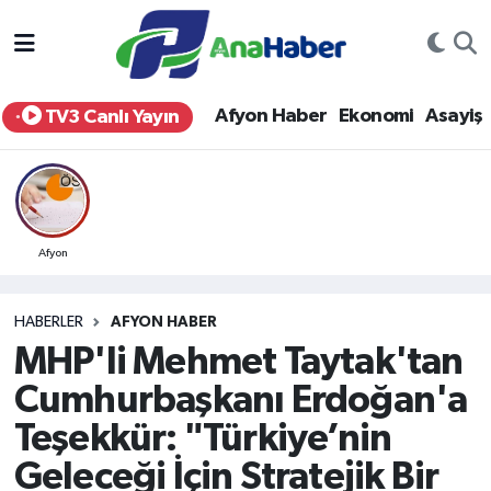
Yurt Haber
Afyonkarahisar Nöbetçi Eczaneler
Afyon Haber
Ekonomi
Asayiş
TV3 Canlı Yayın
Afyon Haber
Afyonkarahisar Hava Durumu
Ekonomi
Afyonkarahisar Namaz Vakitleri
Siyaset
Afyonkarahisar Trafik Yoğunluk Haritası
Afyon
Spor
Süper Lig Puan Durumu ve Fikstür
HABERLER
AFYON HABER
MHP'li Mehmet Taytak'tan
Eğitim
Tüm Manşetler
Cumhurbaşkanı Erdoğan'a
Sağlık
Son Dakika Haberleri
Teşekkür: "Türkiye’nin
Geleceği İçin Stratejik Bir
Teknoloji
Haber Arşivi