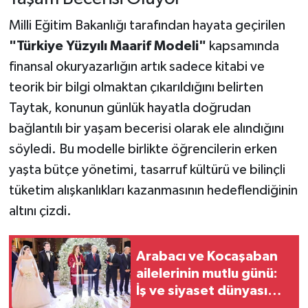
Milli Eğitim Bakanlığı tarafından hayata geçirilen
"Türkiye Yüzyılı Maarif Modeli"
kapsamında
finansal okuryazarlığın artık sadece kitabi ve
teorik bir bilgi olmaktan çıkarıldığını belirten
Taytak, konunun günlük hayatla doğrudan
bağlantılı bir yaşam becerisi olarak ele alındığını
söyledi. Bu modelle birlikte öğrencilerin erken
yaşta bütçe yönetimi, tasarruf kültürü ve bilinçli
tüketim alışkanlıkları kazanmasının hedeflendiğinin
altını çizdi.
Arabacı ve Kocaşaban
ailelerinin mutlu günü:
İş ve siyaset dünyası
buluştu, Sibel Can