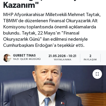
Kazanım"
Kültür - Sanat
MHP Afyonkarahisar Milletvekili Mehmet Taytak,
TBMM'de düzenlenen Finansal Okuryazarlık Alt
Yaşam
Komisyonu toplantısında önemli açıklamalarda
bulundu. Taytak, 22 Mayıs'ın "Finansal
Okuryazarlık Günü" ilan edilmesi nedeniyle
Cumhurbaşkanı Erdoğan'a teşekkür etti.
GURBET TINAS
21.05.2026 - 10:21
2
YAZI İŞLERI MÜDÜRÜ
YAYINLANMA
PAYLAŞIM
O