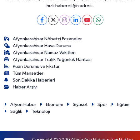
hızlı haberciliğin adresi.
Afyonkarahisar Nöbetçi Eczaneler
Afyonkarahisar Hava Durumu
Afyonkarahisar Namaz Vakitleri
Afyonkarahisar Trafik Yoğunluk Haritası
Puan Durumu ve Fikstür
Tüm Manşetler
Son Dakika Haberleri
Haber Arşivi
Afyon Haber
Ekonomi
Siyaset
Spor
Eğitim
Sağlık
Teknoloji
Copyright © 2026 Afyon Ana Haber - Tüm Hakları