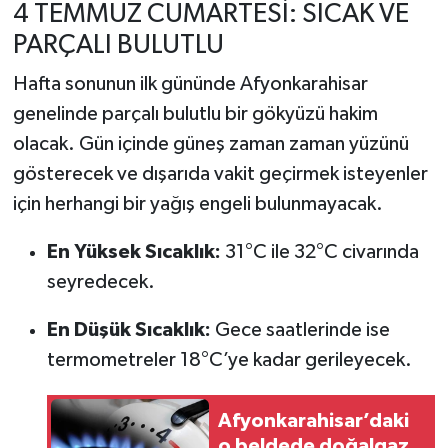
4 TEMMUZ CUMARTESİ: SICAK VE
PARÇALI BULUTLU
Hafta sonunun ilk gününde Afyonkarahisar
genelinde parçalı bulutlu bir gökyüzü hakim
olacak. Gün içinde güneş zaman zaman yüzünü
gösterecek ve dışarıda vakit geçirmek isteyenler
için herhangi bir yağış engeli bulunmayacak.
En Yüksek Sıcaklık:
31°C ile 32°C civarında
seyredecek.
En Düşük Sıcaklık:
Gece saatlerinde ise
termometreler 18°C’ye kadar gerileyecek.
Afyonkarahisar’daki
o beldede doğalgaz