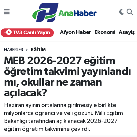
Yurt Haber
Afyonkarahisar Nöbetçi Eczaneler
Afyon Haber
Ekonomi
Asayiş
TV3 Canlı Yayın
Afyon Haber
Afyonkarahisar Hava Durumu
HABERLER
EĞITIM
Ekonomi
Afyonkarahisar Namaz Vakitleri
MEB 2026-2027 eğitim
öğretim takvimi yayınlandı
Siyaset
Afyonkarahisar Trafik Yoğunluk Haritası
mı, okullar ne zaman
Spor
Süper Lig Puan Durumu ve Fikstür
açılacak?
Eğitim
Tüm Manşetler
Haziran ayının ortalarına girilmesiyle birlikte
milyonlarca öğrenci ve veli gözünü Milli Eğitim
Sağlık
Son Dakika Haberleri
Bakanlığı tarafından açıklanacak 2026-2027
eğitim öğretim takvimine çevirdi.
Teknoloji
Haber Arşivi