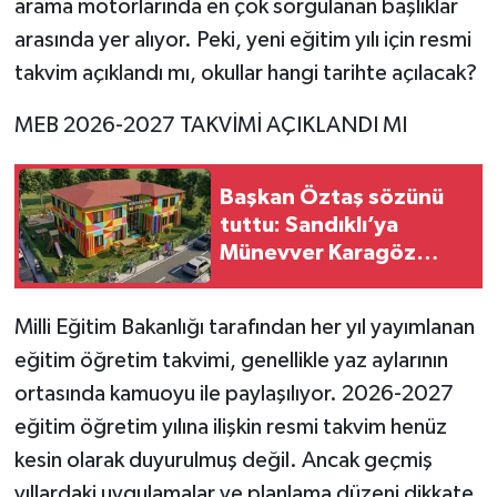
arama motorlarında en çok sorgulanan başlıklar
arasında yer alıyor. Peki, yeni eğitim yılı için resmi
takvim açıklandı mı, okullar hangi tarihte açılacak?
MEB 2026-2027 TAKVİMİ AÇIKLANDI MI
Başkan Öztaş sözünü
tuttu: Sandıklı’ya
Münevver Karagöz
Gündüz Bakım Evi
geliyor!
Milli Eğitim Bakanlığı tarafından her yıl yayımlanan
eğitim öğretim takvimi, genellikle yaz aylarının
ortasında kamuoyu ile paylaşılıyor. 2026-2027
eğitim öğretim yılına ilişkin resmi takvim henüz
kesin olarak duyurulmuş değil. Ancak geçmiş
yıllardaki uygulamalar ve planlama düzeni dikkate