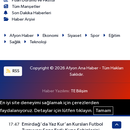
Puan Durumu ve Fikstür
Tüm Manşetler
Son Dakika Haberleri
Haber Arşivi
Afyon Haber
Ekonomi
Siyaset
Spor
Eğitim
Sağlık
Teknoloji
Copyright © 2026 Afyon Ana Haber - Tüm Hakları
RSS
Saklıdır.
Haber Yazılımı:
TE Bilişim
En iyi site deneyimi sağlamak için çerezlerden
faydalanıyoruz. Detaylar için lütfen tıklayın.
Tamam
Emirdağ'da Yaz Kur'an Kursları Futbol
17:47