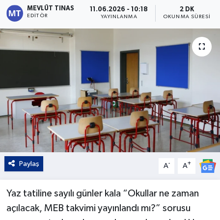
MEVLÜT TINAS
11.06.2026 - 10:18
2 DK
EDITÖR
Kültür - Sanat
YAYINLANMA
OKUNMA SÜRESI
Yaşam
Paylaş
-
+
A
A
Yaz tatiline sayılı günler kala “Okullar ne zaman
açılacak, MEB takvimi yayınlandı mı?” sorusu