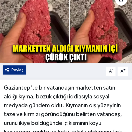
Kültür - Sanat
Yaşam
Paylaş
-
+
A
A
Gaziantep'te bir vatandaşın marketten satın
aldığı kıyma, bozuk çıktığı iddiasıyla sosyal
medyada gündem oldu. Kıymanın dış yüzeyinin
taze ve kırmızı göründüğünü belirten vatandaş,
ürünü ikiye böldüğünde iç kısmının koyu
kahverengi renkte ve kötü kokulu olduğunu fark