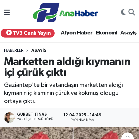
Yurt Haber
Afyonkarahisar Nöbetçi Eczaneler
Afyon Haber
Ekonomi
Asayiş
TV3 Canlı Yayın
Afyon Haber
Afyonkarahisar Hava Durumu
HABERLER
ASAYIŞ
Ekonomi
Afyonkarahisar Namaz Vakitleri
Marketten aldığı kıymanın
içi çürük çıktı
Siyaset
Afyonkarahisar Trafik Yoğunluk Haritası
Gaziantep'te bir vatandaşın marketten aldığı
Spor
Süper Lig Puan Durumu ve Fikstür
kıymanın iç kısmının çürük ve kokmuş olduğu
ortaya çıktı.
Eğitim
Tüm Manşetler
GURBET TINAS
12.04.2025 - 14:49
Sağlık
Son Dakika Haberleri
YAZI İŞLERI MÜDÜRÜ
YAYINLANMA
Teknoloji
Haber Arşivi