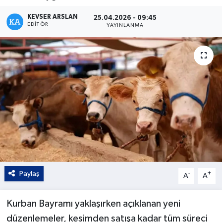
Kültür - Sanat
KEVSER ARSLAN
25.04.2026 - 09:45
EDITÖR
YAYINLANMA
Yaşam
Paylaş
-
+
A
A
Kurban Bayramı yaklaşırken açıklanan yeni
düzenlemeler, kesimden satışa kadar tüm süreci