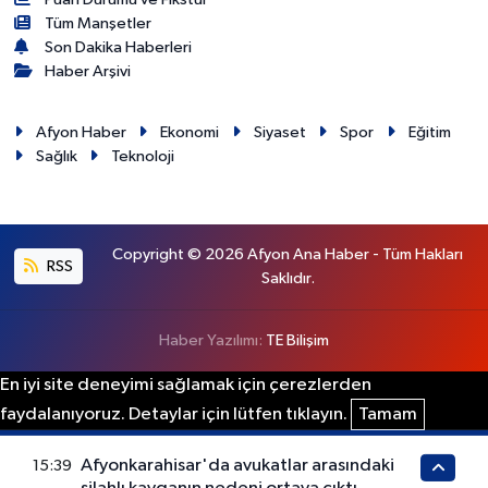
Tüm Manşetler
Son Dakika Haberleri
Haber Arşivi
Afyon Haber
Ekonomi
Siyaset
Spor
Eğitim
Sağlık
Teknoloji
Copyright © 2026 Afyon Ana Haber - Tüm Hakları
RSS
Saklıdır.
Haber Yazılımı:
TE Bilişim
En iyi site deneyimi sağlamak için çerezlerden
faydalanıyoruz. Detaylar için lütfen tıklayın.
Tamam
Afyonkarahisar'da avukatlar arasındaki
15:39