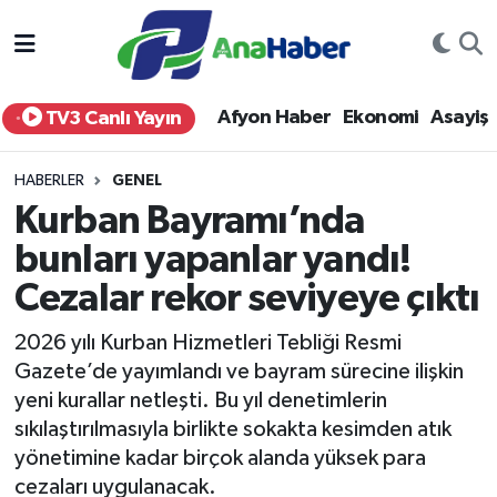
Yurt Haber
Afyonkarahisar Nöbetçi Eczaneler
Afyon Haber
Ekonomi
Asayiş
TV3 Canlı Yayın
Afyon Haber
Afyonkarahisar Hava Durumu
HABERLER
GENEL
Ekonomi
Afyonkarahisar Namaz Vakitleri
Kurban Bayramı’nda
bunları yapanlar yandı!
Siyaset
Afyonkarahisar Trafik Yoğunluk Haritası
Cezalar rekor seviyeye çıktı
Spor
Süper Lig Puan Durumu ve Fikstür
2026 yılı Kurban Hizmetleri Tebliği Resmi
Eğitim
Tüm Manşetler
Gazete’de yayımlandı ve bayram sürecine ilişkin
yeni kurallar netleşti. Bu yıl denetimlerin
Sağlık
Son Dakika Haberleri
sıkılaştırılmasıyla birlikte sokakta kesimden atık
yönetimine kadar birçok alanda yüksek para
Teknoloji
Haber Arşivi
cezaları uygulanacak.