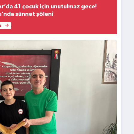
r’da 41 çocuk için unutulmaz gece!
’nda sünnet şöleni
e