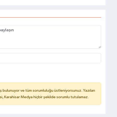
ş bulunuyor ve tüm sorumluluğu üstleniyorsunuz. Yazılan
, Karahisar Medya hiçbir şekilde sorumlu tutulamaz.