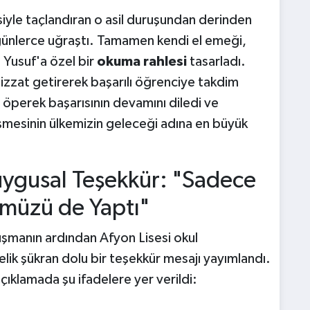
siyle taçlandıran o asil duruşundan derinden
günlerce uğraştı. Tamamen kendi el emeği,
 Yusuf'a özel bir
okuma rahlesi
tasarladı.
bizzat getirerek başarılı öğrenciye takdim
öperek başarısının devamını diledi ve
işmesinin ülkemizin geleceği adına en büyük
ygusal Teşekkür: "Sadece
ümüzü de Yaptı"
şmanın ardından Afyon Lisesi okul
ik şükran dolu bir teşekkür mesajı yayımlandı.
çıklamada şu ifadelere yer verildi: