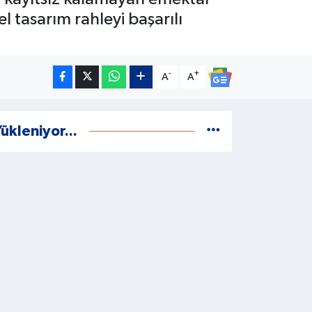
 tasarım rahleyi başarılı
-
+
A
A
ükleniyor...