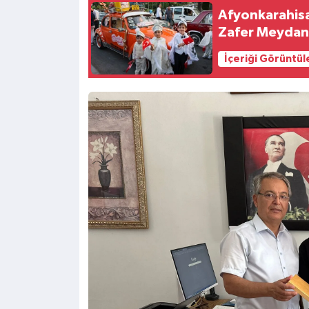
Afyonkarahisa
Zafer Meydanı
İçeriği Görüntül