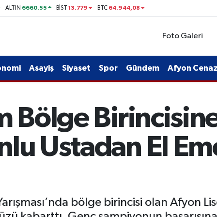
6660.55
13.779
64.944,08
ALTIN
BİST
BTC
Foto Galeri
onomi
Asayiş
Siyaset
Spor
Gündem
Afyon Cenaze
m Bölge Birincisin
nlu Ustadan El Em
rışması’nda bölge birincisi olan Afyon Lis
ümüzü kabarttı. Genç şampiyonun başarısın