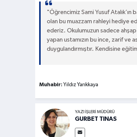
"Öğrencimiz Sami Yusuf Atalık’ın ba
olan bu muazzam rahleyi hediye ed
ederiz. Okulumuzun sadece ahşap ve
yapan ustamızın bu ince, zarif ve as
duygulandırmıştır. Kendisine eğitim
Muhabir:
Yıldız Yarıkkaya
YAZI İŞLERI MÜDÜRÜ
GURBET TINAS