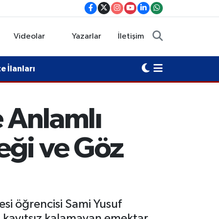
Videolar
Yazarlar
İletişim
 İlanları
e Anlamlı
eği ve Göz
esi öğrencisi Sami Yusuf
a kayıtsız kalamayan emektar