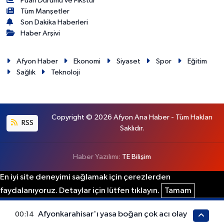
Puan Durumu ve Fikstür
Tüm Manşetler
Son Dakika Haberleri
Haber Arşivi
Afyon Haber
Ekonomi
Siyaset
Spor
Eğitim
Sağlık
Teknoloji
Copyright © 2026 Afyon Ana Haber - Tüm Hakları
RSS
Saklıdır.
Haber Yazılımı:
TE Bilişim
En iyi site deneyimi sağlamak için çerezlerden
faydalanıyoruz. Detaylar için lütfen tıklayın.
Tamam
Afyonkarahisar'ı yasa boğan çok acı olay
00:14