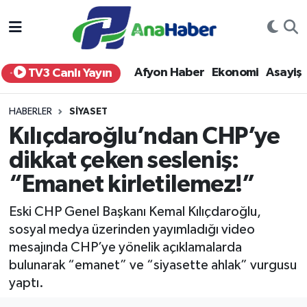
Yurt Haber
Afyonkarahisar Nöbetçi Eczaneler
Afyon Haber
Ekonomi
Asayiş
TV3 Canlı Yayın
Afyon Haber
Afyonkarahisar Hava Durumu
HABERLER
SIYASET
Ekonomi
Afyonkarahisar Namaz Vakitleri
Kılıçdaroğlu’ndan CHP’ye
dikkat çeken sesleniş:
Siyaset
Afyonkarahisar Trafik Yoğunluk Haritası
“Emanet kirletilemez!”
Spor
Süper Lig Puan Durumu ve Fikstür
Eski CHP Genel Başkanı Kemal Kılıçdaroğlu,
Eğitim
Tüm Manşetler
sosyal medya üzerinden yayımladığı video
mesajında CHP’ye yönelik açıklamalarda
Sağlık
Son Dakika Haberleri
bulunarak “emanet” ve “siyasette ahlak” vurgusu
yaptı.
Teknoloji
Haber Arşivi