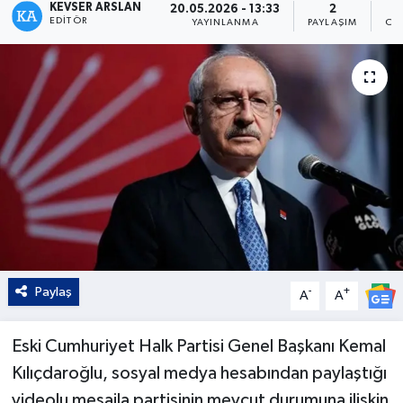
KEVSER ARSLAN
20.05.2026 - 13:33
2
EDITÖR
YAYINLANMA
PAYLAŞIM
OK
Kültür - Sanat
Yaşam
Paylaş
-
+
A
A
Eski Cumhuriyet Halk Partisi Genel Başkanı Kemal
Kılıçdaroğlu, sosyal medya hesabından paylaştığı
videolu mesajla partisinin mevcut durumuna ilişkin