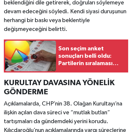
beklendiğini dile getirerek, doğruları söylemeye
devam edeceğini söyledi. Kendi siyasi duruşunun
herhangi bir baskı veya beklentiyle
değişmeyeceğini belirtti.
Son seçim anket
sonuçları belli oldu:
Partilerin sıralaması
değişti!
KURULTAY DAVASINA YÖNELİK
GÖNDERME
Açıklamalarda, CHP’nin 38. Olağan Kurultayı’na
ilişkin açılan dava süreci ve “mutlak butlan”
tartışmaları da gündemdeki yerini korudu.
Kılıçdaroğlu’nun açıklamalarında yargı süreçlerine