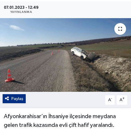
07.01.2023 - 12:49
Kültür - Sanat
YAYINLANMA
Yaşam
Paylaş
-
+
A
A
Afyonkarahisar’ın İhsaniye ilçesinde meydana
gelen trafik kazasında evli çift hafif yaralandı.