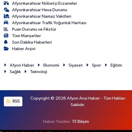
Afyonkarahisar Nöbetçi Eczaneler
Afyonkarahisar Hava Durumu
Afyonkarahisar Namaz Vakitleri
Afyonkarahisar Trafik Yoğunluk Haritası
Puan Durumu ve Fikstür
Tüm Manşetler
Son Dakika Haberleri
Haber Arşivi
Afyon Haber
Ekonomi
Siyaset
Spor
Eğitim
Sağlık
Teknoloji
Copyright © 2026 Afyon Ana Haber - Tüm Hakları
RSS
Saklıdır.
Haber Yazılımı:
TE Bilişim