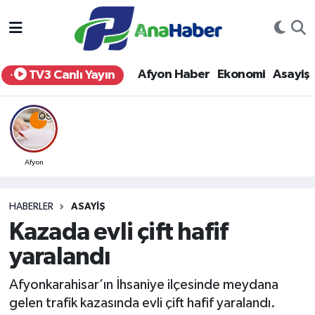
Yurt Haber
Afyonkarahisar Nöbetçi Eczaneler
Afyon Haber
Ekonomi
Asayiş
TV3 Canlı Yayın
Afyon Haber
Afyonkarahisar Hava Durumu
Ekonomi
Afyonkarahisar Namaz Vakitleri
Siyaset
Afyonkarahisar Trafik Yoğunluk Haritası
Afyon
Spor
Süper Lig Puan Durumu ve Fikstür
HABERLER
ASAYIŞ
Kazada evli çift hafif
Eğitim
Tüm Manşetler
yaralandı
Sağlık
Son Dakika Haberleri
Afyonkarahisar’ın İhsaniye ilçesinde meydana
gelen trafik kazasında evli çift hafif yaralandı.
Teknoloji
Haber Arşivi