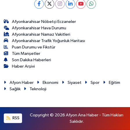
Afyonkarahisar Nöbetçi Eczaneler
Afyonkarahisar Hava Durumu
Afyonkarahisar Namaz Vakitleri
Afyonkarahisar Trafik Yoğunluk Haritası
Puan Durumu ve Fikstür
Tüm Manşetler
Son Dakika Haberleri
Haber Arşivi
Afyon Haber
Ekonomi
Siyaset
Spor
Eğitim
Sağlık
Teknoloji
Copyright © 2026 Afyon Ana Haber - Tüm Hakları
RSS
Saklıdır.