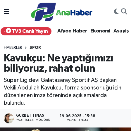
Yurt Haber
Afyonkarahisar Nöbetçi Eczaneler
Afyon Haber
Ekonomi
Asayiş
TV3 Canlı Yayın
Afyon Haber
Afyonkarahisar Hava Durumu
HABERLER
SPOR
Ekonomi
Afyonkarahisar Namaz Vakitleri
Kavukçu: Ne yaptığımızı
biliyoruz, rahat olun
Siyaset
Afyonkarahisar Trafik Yoğunluk Haritası
Süper Lig devi Galatasaray Sportif AŞ Başkan
Spor
Süper Lig Puan Durumu ve Fikstür
Vekili Abdullah Kavukcu, forma sponsorluğu için
düzenlenen imza töreninde açıklamalarda
Eğitim
Tüm Manşetler
bulundu.
Sağlık
Son Dakika Haberleri
GURBET TINAS
19.06.2025 - 15:38
YAZI İŞLERI MÜDÜRÜ
YAYINLANMA
Teknoloji
Haber Arşivi