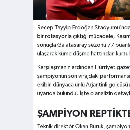
Recep Tayyip Erdoğan Stadyumu’nda oyn
bir rotasyonla çıktığı mücadele, Kasım
sonuçla Galatasaray sezonu 77 puanl
ulaşarak küme düşme hattından kurtul
Karşılaşmanın ardından Hürriyet gaze
şampiyonun son virajdaki performansını
ekibin dünyaca ünlü Arjantinli golcüsü 
uyarıda bulundu. İşte o analizin detayl
ŞAMPİYON REPTİKT
Teknik direktör Okan Buruk, şampiyonlu