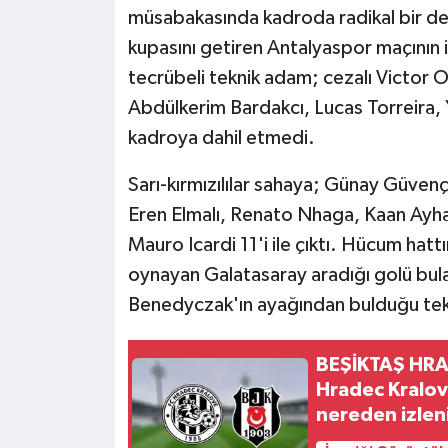
müsabakasında kadroda radikal bir değ
kupasını getiren Antalyaspor maçının 
tecrübeli teknik adam; cezalı Victor O
Abdülkerim Bardakcı, Lucas Torreira, 
kadroya dahil etmedi.
Sarı-kırmızılılar sahaya; Günay Güven
Eren Elmalı, Renato Nhaga, Kaan Ayh
Mauro Icardi 11'i ile çıktı. Hücum hatt
oynayan Galatasaray aradığı golü bu
Benedyczak'ın ayağından bulduğu tek f
BEŞİKTAŞ HRA
Hradec Kralov
nereden izlen