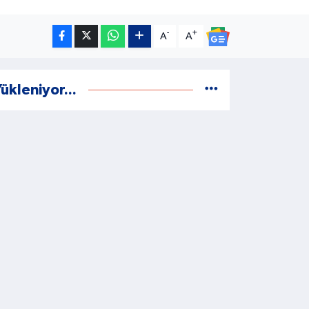
-
+
A
A
ükleniyor...