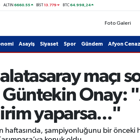
6660.55
13.779
64.998,24
ALTIN
BİST
BTC
Foto Galeri
onomi
Asayiş
Siyaset
Spor
Gündem
Afyon Cenaze
latasaray maçı s
ı! Güntekin Onay:
irim yaparsa..."
on haftasında, şampiyonluğunu bir önceki h
Kasımpaşa’ya konuk oldu.