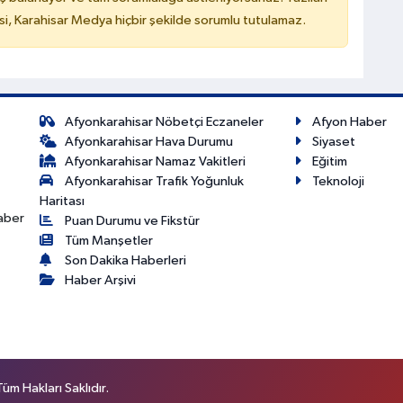
, Karahisar Medya hiçbir şekilde sorumlu tutulamaz.
Afyonkarahisar Nöbetçi Eczaneler
Afyon Haber
Afyonkarahisar Hava Durumu
Siyaset
Afyonkarahisar Namaz Vakitleri
Eğitim
Afyonkarahisar Trafik Yoğunluk
Teknoloji
Haritası
haber
Puan Durumu ve Fikstür
Tüm Manşetler
Son Dakika Haberleri
Haber Arşivi
m Hakları Saklıdır.