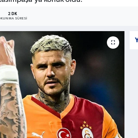
2 DK
KUNMA SÜRESI
Y