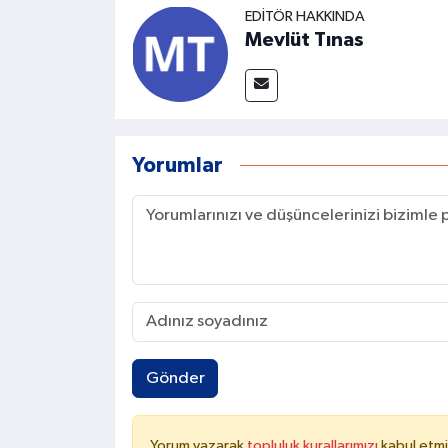
EDITÖR HAKKINDA
Mevlüt Tınas
Yorumlar
Gönder
Yorum yazarak
topluluk kurallarımızı
kabul etmi