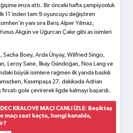
işime imza attı. Bir önceki hafta şampiyonluk
ilk 11’inden tam 9 oyuncuyu değiştiren
simhen’in yanı sıra Barış Alper Yılmaz,
Yunus Akgün ve Uğurcan Çakır gibi as isimleri
ç, Sacha Boey, Arda Ünyay, Wilfried Singo,
an, Leroy Sane, İlkay Gündoğan, Noa Lang ve
ındaki büyük isimlere rağmen ilk yarıda baskılı
lamazken, Kasımpaşa 27. dakikada Adrian
ırsatı gole çevirerek ligde kalmayı başardı.
DEC KRALOVE MAÇI CANLI İZLE: Beşiktaş
e maçı saat kaçta, hangi kanalda,
ir?