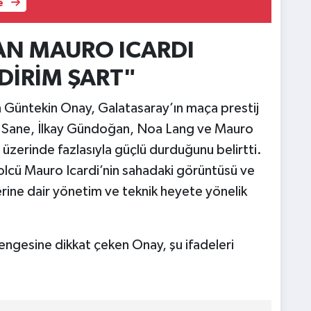
e
N MAURO ICARDI
DİRİM ŞART"
 Güntekin Onay, Galatasaray’ın maça prestij
oy Sane, İlkay Gündoğan, Noa Lang ve Mauro
 üzerinde fazlasıyla güçlü durduğunu belirtti.
 golcü Mauro Icardi’nin sahadaki görüntüsü ve
ine dair yönetim ve teknik heyete yönelik
dengesine dikkat çeken Onay, şu ifadeleri