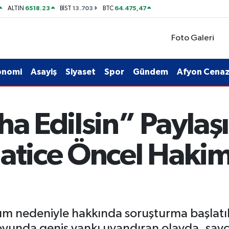
6518.23
13.703
64.475,47
ALTIN
BİST
BTC
Foto Galeri
onomi
Asayiş
Siyaset
Spor
Gündem
Afyon Cenaze
ha Edilsin” Paylaş
atice Öncel Hakim
ım nedeniyle hakkında soruşturma başlatı
yunda geniş yankı uyandıran olayda, savcı