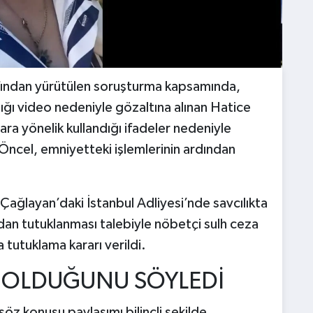
afından yürütülen soruşturma kapsamında,
ğı video nedeniyle gözaltına alınan Hatice
ra yönelik kullandığı ifadeler nedeniyle
Öncel, emniyetteki işlemlerinin ardından
 Çağlayan’daki İstanbul Adliyesi’nde savcılıkta
dan tutuklanması talebiyle nöbetçi sulh ceza
 tutuklama kararı verildi.
 OLDUĞUNU SÖYLEDİ
öz konusu paylaşımı bilinçli şekilde