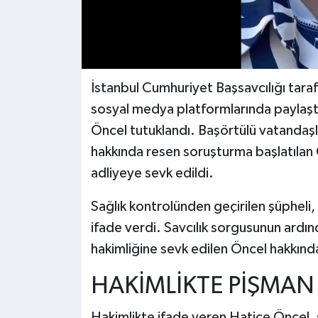
İstanbul Cumhuriyet Başsavcılığı tar
sosyal medya platformlarında paylaştı
Öncel tutuklandı. Başörtülü vatandaşla
hakkında resen soruşturma başlatılan 
adliyeye sevk edildi.
Sağlık kontrolünden geçirilen şüpheli,
ifade verdi. Savcılık sorgusunun ardın
hakimliğine sevk edilen Öncel hakkında
HAKİMLİKTE PİŞMAN
Hakimlikte ifade veren Hatice Öncel, s