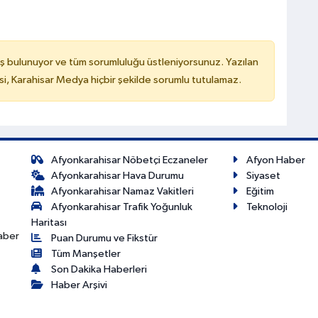
ş bulunuyor ve tüm sorumluluğu üstleniyorsunuz. Yazılan
, Karahisar Medya hiçbir şekilde sorumlu tutulamaz.
Afyonkarahisar Nöbetçi Eczaneler
Afyon Haber
Afyonkarahisar Hava Durumu
Siyaset
Afyonkarahisar Namaz Vakitleri
Eğitim
Afyonkarahisar Trafik Yoğunluk
Teknoloji
Haritası
haber
Puan Durumu ve Fikstür
Tüm Manşetler
Son Dakika Haberleri
Haber Arşivi