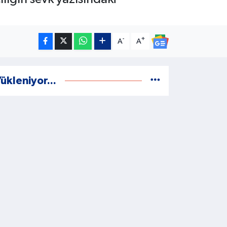
-
+
A
A
ükleniyor...