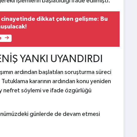
erekli işlemlerin başlatıldığı ifade edilmişti.
 cinayetinde dikkat çeken gelişme: Bu
uşulacak!
e
NİŞ YANKI UYANDIRDI
mın ardından başlatılan soruşturma süreci
 Tutuklama kararının ardından konu yeniden
ay nefret söylemi ve ifade özgürlüğü
 önümüzdeki günlerde de devam etmesi