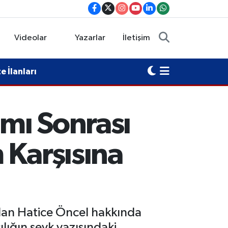
Videolar
Yazarlar
İletişim
 İlanları
ımı Sonrası
 Karşısına
lan Hatice Öncel hakkında
lığın sevk yazısındaki