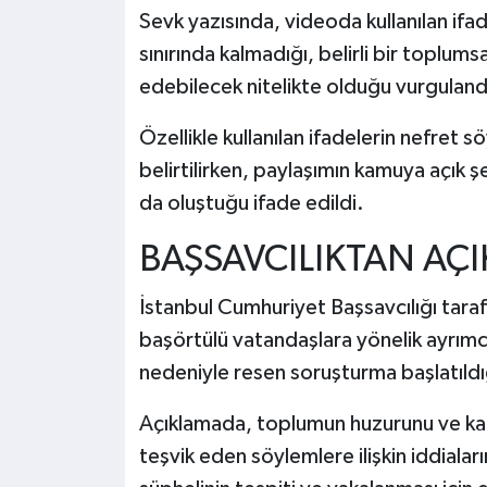
Sevk yazısında, videoda kullanılan ifade
sınırında kalmadığı, belirli bir toplum
edebilecek nitelikte olduğu vurguland
Özellikle kullanılan ifadelerin nefret s
belirtilirken, paylaşımın kamuya açık 
da oluştuğu ifade edildi.
BAŞSAVCILIKTAN AÇ
İstanbul Cumhuriyet Başsavcılığı tara
başörtülü vatandaşlara yönelik ayrımcı
nedeniyle resen soruşturma başlatıld
Açıklamada, toplumun huzurunu ve kamu
teşvik eden söylemlere ilişkin iddiaların