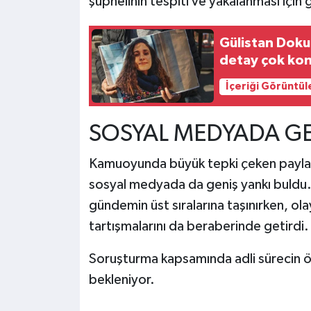
şüphelinin tespiti ve yakalanması için g
Gülistan Doku
detay çok kon
İçeriği Görüntül
SOSYAL MEDYADA GE
Kamuoyunda büyük tepki çeken paylaşı
sosyal medyada da geniş yankı buldu.
gündemin üst sıralarına taşınırken, ol
tartışmalarını da beraberinde getirdi.
Soruşturma kapsamında adli sürecin
bekleniyor.