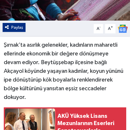
Paylaş
-
+
A
A
Şırnak’ta asırlık gelenekler, kadınların maharetli
ellerinde ekonomik bir değere dönüşmeye
devam ediyor. Beytüşşebap ilçesine bağlı
Akçayol köyünde yaşayan kadınlar, koyun yününü
ipe dönüştürüp kök boyalarla renklendirerek
bölge kültürünü yansıtan eşsiz seccadeler
dokuyor.
AKÜ Yüksek Lisans
Mezunlarının Eserleri