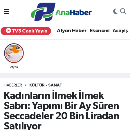
Yurt Haber
Afyonkarahisar Nöbetçi Eczaneler
Afyon Haber
Ekonomi
Asayiş
TV3 Canlı Yayın
Afyon Haber
Afyonkarahisar Hava Durumu
Ekonomi
Afyonkarahisar Namaz Vakitleri
Siyaset
Afyonkarahisar Trafik Yoğunluk Haritası
Afyon
Spor
Süper Lig Puan Durumu ve Fikstür
HABERLER
KÜLTÜR - SANAT
Kadınların İlmek İlmek
Eğitim
Tüm Manşetler
Sabrı: Yapımı Bir Ay Süren
Sağlık
Son Dakika Haberleri
Seccadeler 20 Bin Liradan
Satılıyor
Teknoloji
Haber Arşivi