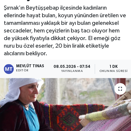
Şırnak’ın Beytüşşebap ilçesinde kadınların
Kültür - Sanat
ellerinde hayat bulan, koyun yününden üretilen ve
tamamlanması yaklaşık bir ayı bulan geleneksel
Yaşam
seccadeler, hem çeyizlerin baş tacı oluyor hem
de yüksek fiyatıyla dikkat çekiyor. El emeği göz
nuru bu özel eserler, 20 bin liralık etiketiyle
alıcılarını bekliyor.
MEVLÜT TINAS
08.05.2026 - 07:54
1 DK
EDITÖR
YAYINLANMA
OKUNMA SÜRESI