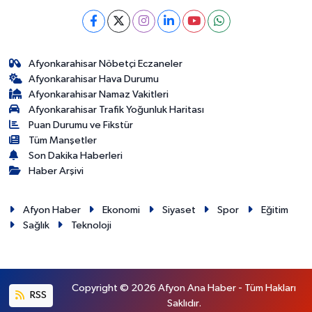
Afyonkarahisar Nöbetçi Eczaneler
Afyonkarahisar Hava Durumu
Afyonkarahisar Namaz Vakitleri
Afyonkarahisar Trafik Yoğunluk Haritası
Puan Durumu ve Fikstür
Tüm Manşetler
Son Dakika Haberleri
Haber Arşivi
Afyon Haber
Ekonomi
Siyaset
Spor
Eğitim
Sağlık
Teknoloji
Copyright © 2026 Afyon Ana Haber - Tüm Hakları
RSS
Saklıdır.