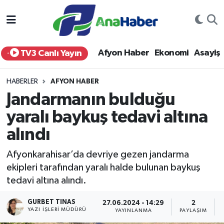
Yurt Haber
Afyonkarahisar Nöbetçi Eczaneler
Afyon Haber
Ekonomi
Asayiş
TV3 Canlı Yayın
Afyon Haber
Afyonkarahisar Hava Durumu
HABERLER
AFYON HABER
Ekonomi
Afyonkarahisar Namaz Vakitleri
Jandarmanın bulduğu
yaralı baykuş tedavi altına
Siyaset
Afyonkarahisar Trafik Yoğunluk Haritası
alındı
Spor
Süper Lig Puan Durumu ve Fikstür
Afyonkarahisar’da devriye gezen jandarma
Eğitim
Tüm Manşetler
ekipleri tarafından yaralı halde bulunan baykuş
tedavi altına alındı.
Sağlık
Son Dakika Haberleri
GURBET TINAS
27.06.2024 - 14:29
2
YAZI İŞLERI MÜDÜRÜ
YAYINLANMA
PAYLAŞIM
Teknoloji
Haber Arşivi