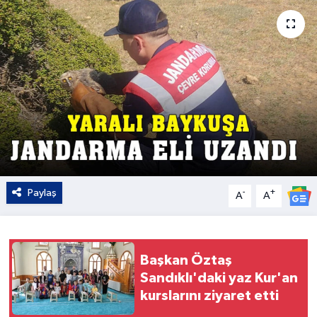
Kültür - Sanat
Yaşam
Paylaş
-
+
A
A
Başkan Öztaş
Sandıklı'daki yaz Kur'an
kurslarını ziyaret etti