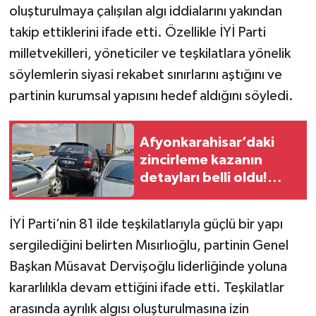
oluşturulmaya çalışılan algı iddialarını yakından
takip ettiklerini ifade etti. Özellikle İYİ Parti
milletvekilleri, yöneticiler ve teşkilatlara yönelik
söylemlerin siyasi rekabet sınırlarını aştığını ve
partinin kurumsal yapısını hedef aldığını söyledi.
Afyonkarahisar’daki
zincirleme kazanın
detayları belli oldu!
Anız yangını 13 aracı
birbirine kattı
İYİ Parti’nin 81 ilde teşkilatlarıyla güçlü bir yapı
sergilediğini belirten Mısırlıoğlu, partinin Genel
Başkan Müsavat Dervişoğlu liderliğinde yoluna
kararlılıkla devam ettiğini ifade etti. Teşkilatlar
arasında ayrılık algısı oluşturulmasına izin