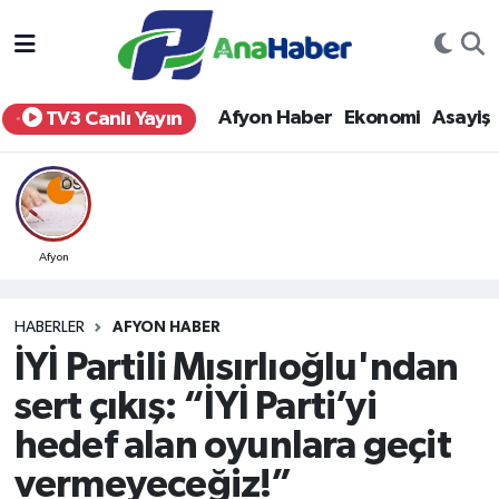
Yurt Haber
Afyonkarahisar Nöbetçi Eczaneler
Afyon Haber
Ekonomi
Asayiş
TV3 Canlı Yayın
Afyon Haber
Afyonkarahisar Hava Durumu
Ekonomi
Afyonkarahisar Namaz Vakitleri
Siyaset
Afyonkarahisar Trafik Yoğunluk Haritası
Afyon
Spor
Süper Lig Puan Durumu ve Fikstür
HABERLER
AFYON HABER
İYİ Partili Mısırlıoğlu'ndan
Eğitim
Tüm Manşetler
sert çıkış: “İYİ Parti’yi
Sağlık
Son Dakika Haberleri
hedef alan oyunlara geçit
vermeyeceğiz!”
Teknoloji
Haber Arşivi