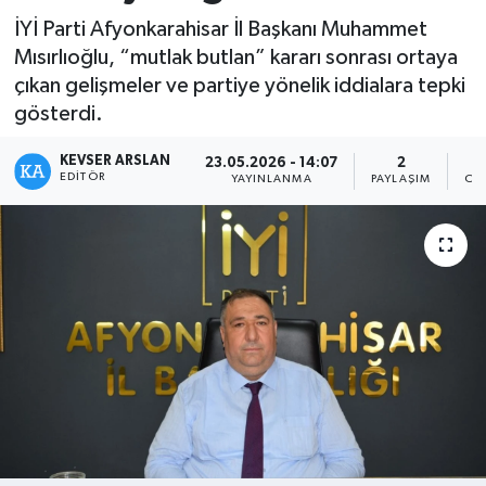
İYİ Parti Afyonkarahisar İl Başkanı Muhammet
Kültür - Sanat
Mısırlıoğlu, “mutlak butlan” kararı sonrası ortaya
çıkan gelişmeler ve partiye yönelik iddialara tepki
Yaşam
gösterdi.
KEVSER ARSLAN
23.05.2026 - 14:07
2
EDITÖR
YAYINLANMA
PAYLAŞIM
OK