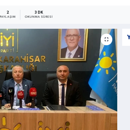
2
3 DK
PAYLAŞIM
OKUNMA SÜRESI
Y