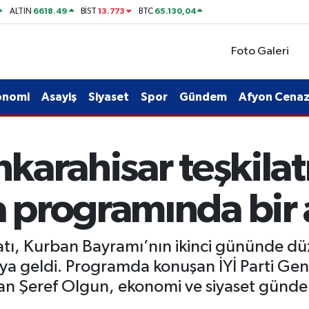
6618.49
13.773
65.130,04
ALTIN
BİST
BTC
Foto Galeri
onomi
Asayiş
Siyaset
Spor
Gündem
Afyon Cenaze
nkarahisar teşkilat
programında bir a
şkilatı, Kurban Bayramı’nın ikinci gününde
aya geldi. Programda konuşan İYİ Parti Gen
kan Şeref Olgun, ekonomi ve siyaset gündem