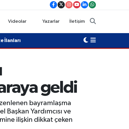
Videolar
Yazarlar
İletişim
 İlanları
ı
raya geldi
 düzenlenen bayramlaşma
el Başkan Yardımcısı ve
ine ilişkin dikkat çeken