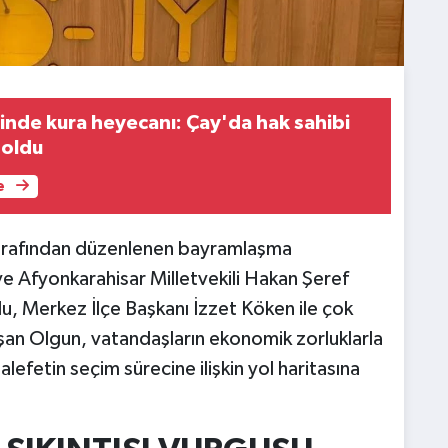
nde kura heyecanı: Çay'da hak sahibi
i oldu
e
ı tarafından düzenlenen bayramlaşma
e Afyonkarahisar Milletvekili Hakan Şeref
u, Merkez İlçe Başkanı İzzet Köken ile çok
uşan Olgun, vatandaşların ekonomik zorluklarla
efetin seçim sürecine ilişkin yol haritasına