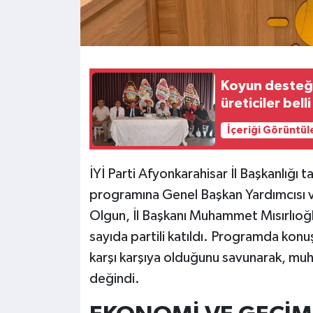
Koyun desteği
üreticiler bell
İçeriği Görüntül
İYİ Parti Afyonkarahisar İl Başkanlığ
programına Genel Başkan Yardımcısı v
Olgun, İl Başkanı Muhammet Mısırlıoğl
sayıda partili katıldı. Programda kon
karşı karşıya olduğunu savunarak, muhal
değindi.