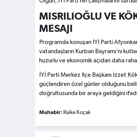
Olgun, İYİ Parti’nin çalışmalarını sürd
MISRILIOĞLU VE K
MESAJI
Programda konuşan İYİ Parti Afyonkar
vatandaşların Kurban Bayramı’nı kutla
huzurlu ve ekonomik açıdan daha raha
İYİ Parti Merkez İlçe Başkanı İzzet Kök
güçlendiren özel günler olduğunu belirt
doğrultusunda bir araya geldiğini ifad
Muhabir:
Raike Koçak