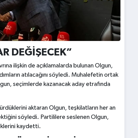
DAR DEĞİŞECEK”
rına ilişkin de açıklamalarda bulunan Olgun,
adımların atılacağını söyledi. Muhalefetin ortak
Olgun, seçimlerde kazanacak aday etrafında
dürdüklerini aktaran Olgun, teşkilatların her an
tiğini söyledi. Partililere seslenen Olgun,
erini kaydetti.