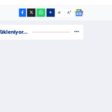
-
+
A
A
ükleniyor...