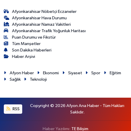
Afyonkarahisar Nöbetçi Eczaneler
Afyonkarahisar Hava Durumu
Afyonkarahisar Namaz Vakitleri
Afyonkarahisar Trafik Yoğunluk Haritası
Puan Durumu ve Fikstür
Tüm Manşetler
Son Dakika Haberleri
Haber Arşivi
Afyon Haber
Ekonomi
Siyaset
Spor
Eğitim
Sağlık
Teknoloji
Copyright © 2026 Afyon Ana Haber - Tüm Hakları
RSS
Saklıdır.
Haber Yazılımı:
TE Bilişim