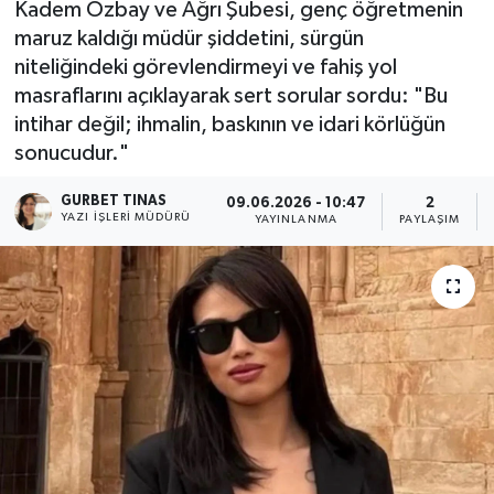
Kadem Özbay ve Ağrı Şubesi, genç öğretmenin
maruz kaldığı müdür şiddetini, sürgün
Kültür - Sanat
niteliğindeki görevlendirmeyi ve fahiş yol
masraflarını açıklayarak sert sorular sordu: "Bu
Yaşam
intihar değil; ihmalin, baskının ve idari körlüğün
sonucudur."
GURBET TINAS
09.06.2026 - 10:47
2
YAZI İŞLERI MÜDÜRÜ
YAYINLANMA
PAYLAŞIM