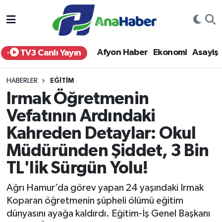
Yurt Haber
Afyonkarahisar Nöbetçi Eczaneler
Afyon Haber
Ekonomi
Asayiş
TV3 Canlı Yayın
Afyon Haber
Afyonkarahisar Hava Durumu
HABERLER
EĞITIM
Ekonomi
Afyonkarahisar Namaz Vakitleri
Irmak Öğretmenin
Vefatının Ardındaki
Siyaset
Afyonkarahisar Trafik Yoğunluk Haritası
Kahreden Detaylar: Okul
Spor
Süper Lig Puan Durumu ve Fikstür
Müdüründen Şiddet, 3 Bin
Eğitim
Tüm Manşetler
TL'lik Sürgün Yolu!
Ağrı Hamur’da görev yapan 24 yaşındaki Irmak
Sağlık
Son Dakika Haberleri
Koparan öğretmenin şüpheli ölümü eğitim
dünyasını ayağa kaldırdı. Eğitim-İş Genel Başkanı
Teknoloji
Haber Arşivi