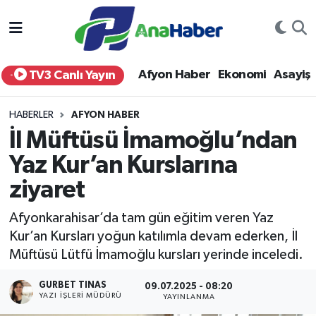
Yurt Haber
Afyonkarahisar Nöbetçi Eczaneler
Afyon Haber
Ekonomi
Asayiş
TV3 Canlı Yayın
Afyon Haber
Afyonkarahisar Hava Durumu
HABERLER
AFYON HABER
Ekonomi
Afyonkarahisar Namaz Vakitleri
İl Müftüsü İmamoğlu’ndan
Yaz Kur’an Kurslarına
Siyaset
Afyonkarahisar Trafik Yoğunluk Haritası
ziyaret
Spor
Süper Lig Puan Durumu ve Fikstür
Afyonkarahisar’da tam gün eğitim veren Yaz
Eğitim
Tüm Manşetler
Kur’an Kursları yoğun katılımla devam ederken, İl
Müftüsü Lütfü İmamoğlu kursları yerinde inceledi.
Sağlık
Son Dakika Haberleri
GURBET TINAS
09.07.2025 - 08:20
YAZI İŞLERI MÜDÜRÜ
YAYINLANMA
Teknoloji
Haber Arşivi