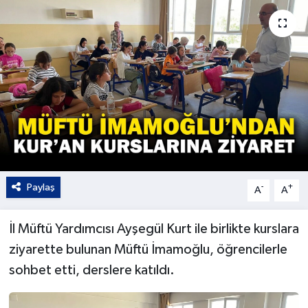
Kültür - Sanat
Yaşam
Paylaş
-
+
A
A
İl Müftü Yardımcısı Ayşegül Kurt ile birlikte kurslara
ziyarette bulunan Müftü İmamoğlu, öğrencilerle
sohbet etti, derslere katıldı.