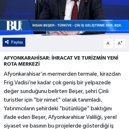
Paylaş
-
+
A
A
AFYONKARAHİSAR: İHRACAT VE TURİZMİN YENİ
ROTA MERKEZİ
Afyonkarahisar’ın mermerden termale, kirazdan
Frig Vadisi’ne kadar çok geniş bir yelpazede
değer sunduğunu belirten Beşer, şehri Çinli
turistler için "bir nimet" olarak tanımladı.
Yatırımcıların şehirdeki "bütünlüğe" baktığını
ifade eden Beşer, Afyonkarahisar Valiliği, yerel
siyaset ve basının bu projelerde gösterdiği iş