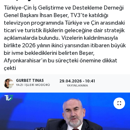
Türkiye-Çin İş Geliştirme ve Destekleme Derneği
Kültür - Sanat
Genel Başkanı İhsan Beşer, TV3'te katıldığı
televizyon programında Türkiye ve Çin arasındaki
Yaşam
ticari ve turistik ilişkilerin geleceğine dair stratejik
açıklamalarda bulundu. Vizelerin kaldırılmasıyla
birlikte 2026 yılının ikinci yarısından itibaren büyük
bir ivme beklediklerini belirten Beşer,
Afyonkarahisar’ın bu süreçteki önemine dikkat
çekti
GURBET TINAS
29.04.2026 - 10:41
YAZI İŞLERI MÜDÜRÜ
YAYINLANMA