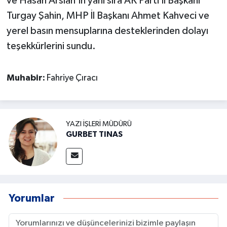
ve Hasan Arslan’ın yanı sıra AK Parti İl Başkanı
Turgay Şahin, MHP İl Başkanı Ahmet Kahveci ve
yerel basın mensuplarına desteklerinden dolayı
teşekkürlerini sundu.
Muhabir:
Fahriye Çıracı
YAZI İŞLERI MÜDÜRÜ
GURBET TINAS
Yorumlar