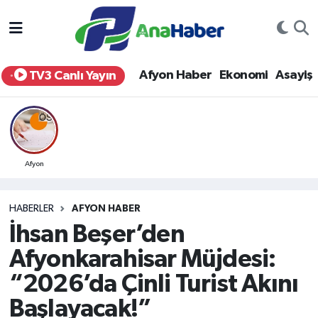
Yurt Haber
Afyonkarahisar Nöbetçi Eczaneler
Afyon Haber
Ekonomi
Asayiş
TV3 Canlı Yayın
Afyon Haber
Afyonkarahisar Hava Durumu
Ekonomi
Afyonkarahisar Namaz Vakitleri
Siyaset
Afyonkarahisar Trafik Yoğunluk Haritası
Afyon
Spor
Süper Lig Puan Durumu ve Fikstür
HABERLER
AFYON HABER
İhsan Beşer’den
Eğitim
Tüm Manşetler
Afyonkarahisar Müjdesi:
Sağlık
Son Dakika Haberleri
“2026’da Çinli Turist Akını
Başlayacak!”
Teknoloji
Haber Arşivi