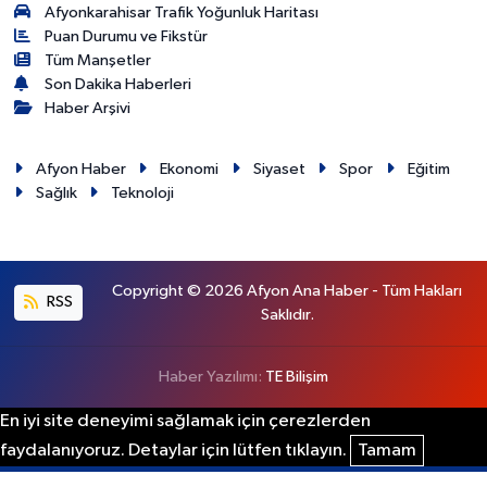
Afyonkarahisar Trafik Yoğunluk Haritası
Puan Durumu ve Fikstür
Tüm Manşetler
Son Dakika Haberleri
Haber Arşivi
Afyon Haber
Ekonomi
Siyaset
Spor
Eğitim
Sağlık
Teknoloji
Copyright © 2026 Afyon Ana Haber - Tüm Hakları
RSS
Saklıdır.
Haber Yazılımı:
TE Bilişim
En iyi site deneyimi sağlamak için çerezlerden
faydalanıyoruz. Detaylar için lütfen tıklayın.
Tamam