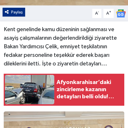
Paylaş
-
+
A
A
Kent genelinde kamu düzeninin sağlanması ve
asayiş çalışmalarının değerlendirildiği ziyarette
Bakan Yardımcısı Çelik, emniyet teşkilatının
fedakar personeline teşekkür ederek başarı
dileklerini iletti. İşte o ziyaretin detayları...
Afyonkarahisar’daki
zincirleme kazanın
detayları belli oldu!
Anız yangını 13 aracı
birbirine kattı