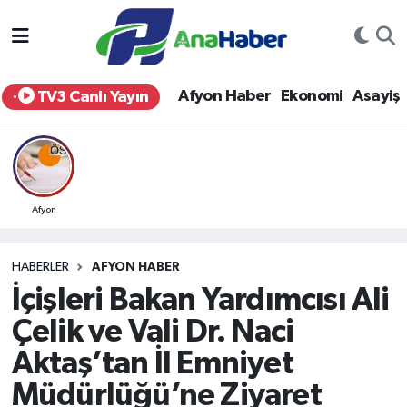
Yurt Haber
Afyonkarahisar Nöbetçi Eczaneler
Afyon Haber
Ekonomi
Asayiş
TV3 Canlı Yayın
Afyon Haber
Afyonkarahisar Hava Durumu
Ekonomi
Afyonkarahisar Namaz Vakitleri
Siyaset
Afyonkarahisar Trafik Yoğunluk Haritası
Afyon
Spor
Süper Lig Puan Durumu ve Fikstür
HABERLER
AFYON HABER
İçişleri Bakan Yardımcısı Ali
Eğitim
Tüm Manşetler
Çelik ve Vali Dr. Naci
Sağlık
Son Dakika Haberleri
Aktaş’tan İl Emniyet
Müdürlüğü’ne Ziyaret
Teknoloji
Haber Arşivi