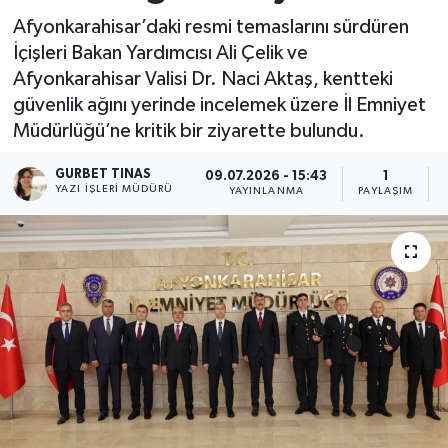
Afyonkarahisar’daki resmi temaslarını sürdüren
Kültür - Sanat
İçişleri Bakan Yardımcısı Ali Çelik ve
Afyonkarahisar Valisi Dr. Naci Aktaş, kentteki
Yaşam
güvenlik ağını yerinde incelemek üzere İl Emniyet
Müdürlüğü’ne kritik bir ziyarette bulundu.
GURBET TINAS
09.07.2026 - 15:43
1
YAZI İŞLERI MÜDÜRÜ
YAYINLANMA
PAYLAŞIM