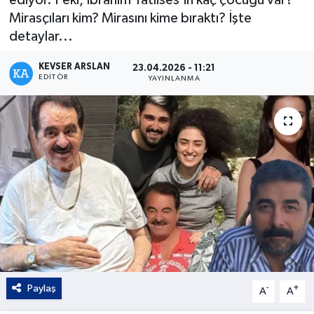
Mirasçıları kim? Mirasını kime bıraktı? İşte
Kültür - Sanat
detaylar...
Yaşam
KEVSER ARSLAN
23.04.2026 - 11:21
EDITÖR
YAYINLANMA
Paylaş
-
+
A
A