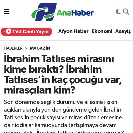
Yurt Haber
Afyonkarahisar Nöbetçi Eczaneler
Afyon Haber
Ekonomi
Asayiş
TV3 Canlı Yayın
Afyon Haber
Afyonkarahisar Hava Durumu
HABERLER
MAGAZIN
Ekonomi
Afyonkarahisar Namaz Vakitleri
İbrahim Tatlıses mirasını
kime bıraktı? İbrahim
Siyaset
Afyonkarahisar Trafik Yoğunluk Haritası
Tatlıses'in kaç çocuğu var,
Spor
Süper Lig Puan Durumu ve Fikstür
mirasçıları kim?
Eğitim
Tüm Manşetler
Son dönemde sağlık durumu ve ailesine ilişkin
açıklamalarıyla yeniden gündeme gelen İbrahim
Sağlık
Son Dakika Haberleri
Tatlıses’in çocuk sayısı ve miras düzenlemesine
dair iddialar kamuoyunda tartışılmaya devam
Teknoloji
Haber Arşivi
ediyor. Peki, İbrahim Tatlıses’in kaç çocuğu var?