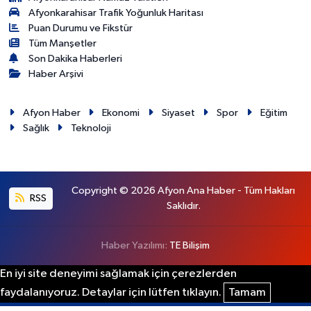
Afyonkarahisar Trafik Yoğunluk Haritası
Puan Durumu ve Fikstür
Tüm Manşetler
Son Dakika Haberleri
Haber Arşivi
Afyon Haber
Ekonomi
Siyaset
Spor
Eğitim
Sağlık
Teknoloji
Copyright © 2026 Afyon Ana Haber - Tüm Hakları
RSS
Saklıdır.
Haber Yazılımı:
TE Bilişim
En iyi site deneyimi sağlamak için çerezlerden
faydalanıyoruz. Detaylar için lütfen tıklayın.
Tamam