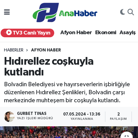
Yurt Haber
Afyonkarahisar Nöbetçi Eczaneler
Afyon Haber
Ekonomi
Asayiş
TV3 Canlı Yayın
Afyon Haber
Afyonkarahisar Hava Durumu
HABERLER
AFYON HABER
Ekonomi
Afyonkarahisar Namaz Vakitleri
Hıdırellez coşkuyla
kutlandı
Siyaset
Afyonkarahisar Trafik Yoğunluk Haritası
Bolvadin Belediyesi ve hayırseverlerin işbirliğiyle
Spor
Süper Lig Puan Durumu ve Fikstür
düzenlenen Hıdırellez Şenlikleri, Bolvadin çarşı
merkezinde muhteşem bir coşkuyla kutlandı.
Eğitim
Tüm Manşetler
GURBET TINAS
07.05.2024 - 13:36
2
Sağlık
Son Dakika Haberleri
YAZI İŞLERI MÜDÜRÜ
YAYINLANMA
PAYLAŞIM
Teknoloji
Haber Arşivi