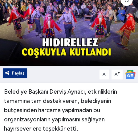
Kültür - Sanat
Yaşam
Paylaş
-
+
A
A
Belediye Başkanı Derviş Aynacı, etkinliklerin
tamamına tam destek veren, belediyenin
bütçesinden harcama yapılmadan bu
organizasyonların yapılmasını sağlayan
hayırseverlere teşekkür etti.