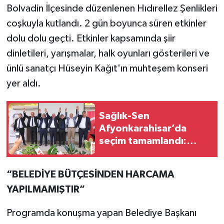
Bolvadin İlçesinde düzenlenen Hıdırellez Şenlikleri
coşkuyla kutlandı. 2 gün boyunca süren etkinler
dolu dolu geçti. Etkinler kapsamında şiir
dinletileri, yarışmalar, halk oyunları gösterileri ve
ünlü sanatçı Hüseyin Kağıt'ın muhteşem konseri
yer aldı.
Sağlık-Sen
Afyonkarahisar’da
seçim tamamlandı:
Abdülkadir Hız güven
tazeledi
“BELEDİYE BÜTÇESİNDEN HARCAMA
YAPILMAMIŞTIR”
Programda konuşma yapan Belediye Başkanı