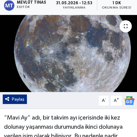
MEVLÜT TINAS
31.05.2026 - 12:53
1 DK
EDITÖR
YAYINLANMA
OKUNMA SÜRESI
Kültür - Sanat
Yaşam
Paylaş
-
+
A
A
“Mavi Ay” adı, bir takvim ayı içerisinde iki kez
dolunay yaşanması durumunda ikinci dolunaya
verilen isim olarak biliniyor. Bu nedenle nadir