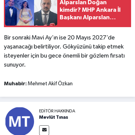
Alparslan Doğan
kimdir? MHP Ankara İl
Başkanı Alparslan
Doğan'ın oğlu Enes
Doğan kimdir, kaç
Bir sonraki Mavi Ay’ın ise 20 Mayıs 2027’de
yaşında?
yaşanacağı belirtiliyor. Gökyüzünü takip etmek
isteyenler için bu gece önemli bir gözlem fırsatı
sunuyor.
Muhabir:
Mehmet Akif Özkan
EDITÖR HAKKINDA
Mevlüt Tınas