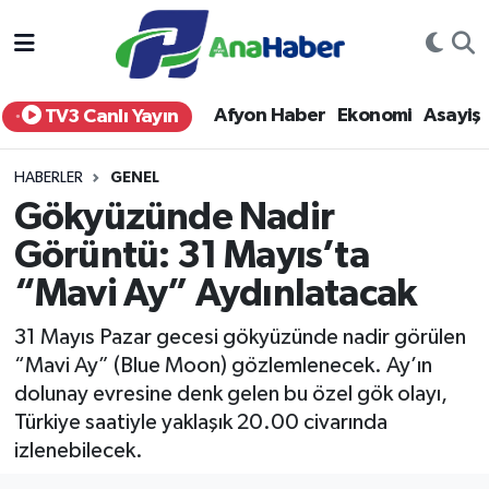
Yurt Haber
Afyonkarahisar Nöbetçi Eczaneler
Afyon Haber
Ekonomi
Asayiş
TV3 Canlı Yayın
Afyon Haber
Afyonkarahisar Hava Durumu
HABERLER
GENEL
Ekonomi
Afyonkarahisar Namaz Vakitleri
Gökyüzünde Nadir
Görüntü: 31 Mayıs’ta
Siyaset
Afyonkarahisar Trafik Yoğunluk Haritası
“Mavi Ay” Aydınlatacak
Spor
Süper Lig Puan Durumu ve Fikstür
31 Mayıs Pazar gecesi gökyüzünde nadir görülen
Eğitim
Tüm Manşetler
“Mavi Ay” (Blue Moon) gözlemlenecek. Ay’ın
dolunay evresine denk gelen bu özel gök olayı,
Sağlık
Son Dakika Haberleri
Türkiye saatiyle yaklaşık 20.00 civarında
izlenebilecek.
Teknoloji
Haber Arşivi