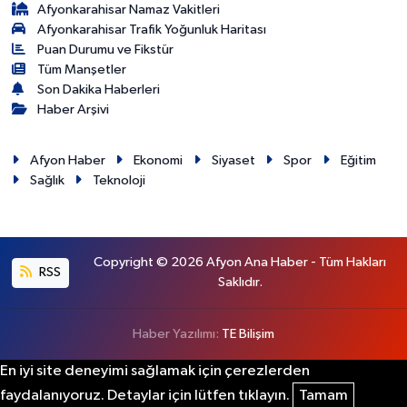
Afyonkarahisar Namaz Vakitleri
Afyonkarahisar Trafik Yoğunluk Haritası
Puan Durumu ve Fikstür
Tüm Manşetler
Son Dakika Haberleri
Haber Arşivi
Afyon Haber
Ekonomi
Siyaset
Spor
Eğitim
Sağlık
Teknoloji
Copyright © 2026 Afyon Ana Haber - Tüm Hakları
RSS
Saklıdır.
Haber Yazılımı:
TE Bilişim
En iyi site deneyimi sağlamak için çerezlerden
faydalanıyoruz. Detaylar için lütfen tıklayın.
Tamam