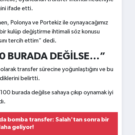
i ifade etti.
en, Polonya ve Portekiz ile oynayacağımız
bir kulüp değiştirme ihtimali söz konusu
ını tercih ettim” dedi.
00 BURADA DEĞİLSE…”
l olarak transfer sürecine yoğunlaştığını ve bu
lerini belirtti.
 100 burada değilse sahaya çıkıp oynamak iyi
dı.
a bomba transfer: Salah'tan sonra bir
daha geliyor!