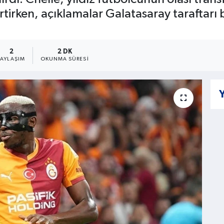
tirken, açıklamalar Galatasaray taraftarı
2
2 DK
PAYLAŞIM
OKUNMA SÜRESI
Y