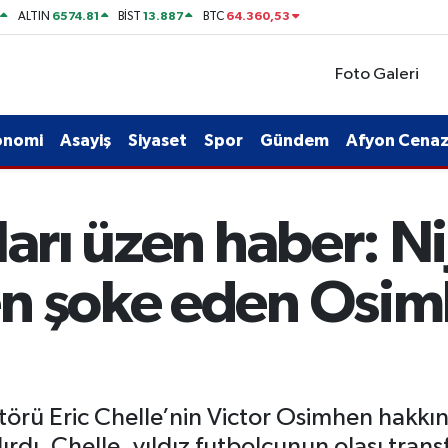
6574.81
13.887
64.360,53
ALTIN
BİST
BTC
Foto Galeri
onomi
Asayiş
Siyaset
Spor
Gündem
Afyon Cenaze
ları üzen haber: Ni
en şoke eden Osi
ektörü Eric Chelle’nin Victor Osimhen hakkı
ı. Chelle, yıldız futbolcunun olası transf