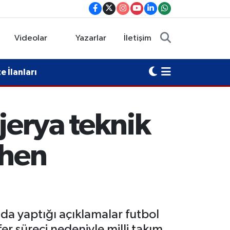
Videolar
Yazarlar
İletişim
 İlanları
jerya teknik
mhen
nda yaptığı açıklamalar futbol
er süreci nedeniyle milli takım