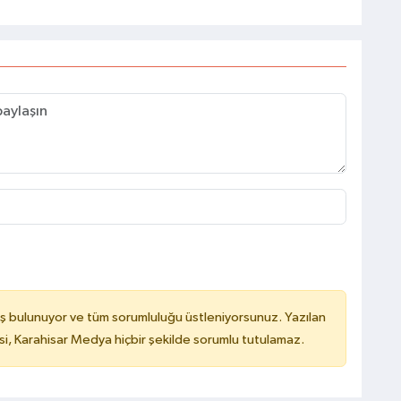
ş bulunuyor ve tüm sorumluluğu üstleniyorsunuz. Yazılan
, Karahisar Medya hiçbir şekilde sorumlu tutulamaz.