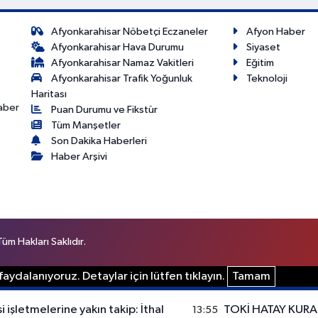
Afyonkarahisar Nöbetçi Eczaneler
Afyon Haber
Afyonkarahisar Hava Durumu
Siyaset
Afyonkarahisar Namaz Vakitleri
Eğitim
Afyonkarahisar Trafik Yoğunluk
Teknoloji
Haritası
haber
Puan Durumu ve Fikstür
Tüm Manşetler
Son Dakika Haberleri
Haber Arşivi
m Hakları Saklıdır.
aydalanıyoruz. Detaylar için lütfen tıklayın.
Tamam
 işletmelerine yakın takip: İthal
TOKİ HATAY KURA 
13:55