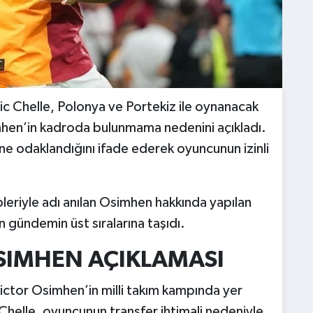
ric Chelle, Polonya ve Portekiz ile oynanacak
mhen’in kadroda bulunmama nedenini açıkladı.
ine odaklandığını ifade ederek oyuncunun izinli
eriyle adı anılan Osimhen hakkında yapılan
en gündemin üst sıralarına taşıdı.
SIMHEN AÇIKLAMASI
Victor Osimhen’in milli takım kampında yer
Chelle, oyuncunun transfer ihtimali nedeniyle