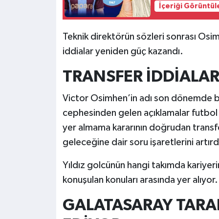
İçeriği Görüntül
Teknik direktörün sözleri sonrası Osi
iddialar yeniden güç kazandı.
TRANSFER İDDİALA
Victor Osimhen’in adı son dönemde bir
cephesinden gelen açıklamalar futbol
yer almama kararının doğrudan transfer
geleceğine dair soru işaretlerini artırd
Yıldız golcünün hangi takımda kariye
konuşulan konuları arasında yer alıyor.
GALATASARAY TARAF