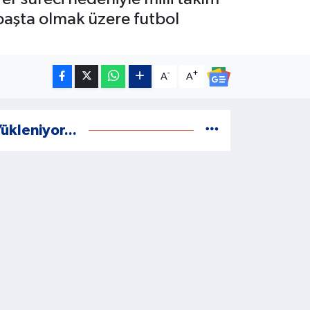
 başta olmak üzere futbol
-
+
A
A
ükleniyor...