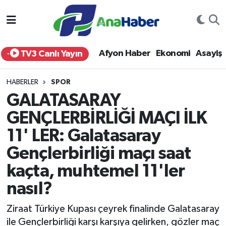
Yurt Haber
Afyonkarahisar Nöbetçi Eczaneler
Afyon Haber
Ekonomi
Asayiş
TV3 Canlı Yayın
Afyon Haber
Afyonkarahisar Hava Durumu
HABERLER
SPOR
Ekonomi
Afyonkarahisar Namaz Vakitleri
GALATASARAY
GENÇLERBİRLİĞİ MAÇI İLK
Siyaset
Afyonkarahisar Trafik Yoğunluk Haritası
11' LER: Galatasaray
Spor
Süper Lig Puan Durumu ve Fikstür
Gençlerbirliği maçı saat
Eğitim
Tüm Manşetler
kaçta, muhtemel 11'ler
nasıl?
Sağlık
Son Dakika Haberleri
Ziraat Türkiye Kupası çeyrek finalinde Galatasaray
Teknoloji
Haber Arşivi
ile Gençlerbirliği karşı karşıya gelirken, gözler maç