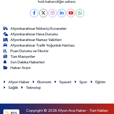
hızlı haberciliğin adresi.
Afyonkarahisar Nöbetçi Eczaneler
Afyonkarahisar Hava Durumu
Afyonkarahisar Namaz Vakitleri
Afyonkarahisar Trafik Yoğunluk Haritası
Puan Durumu ve Fikstür
Tüm Manşetler
Son Dakika Haberleri
Haber Arşivi
Afyon Haber
Ekonomi
Siyaset
Spor
Eğitim
Sağlık
Teknoloji
Copyright © 2026 Afyon Ana Haber - Tüm Hakları
RSS