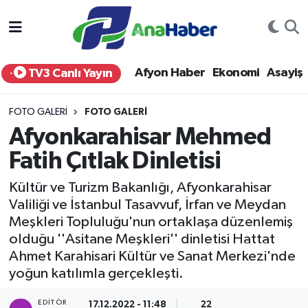
Yurt Haber
Afyonkarahisar Nöbetçi Eczaneler
Afyon Haber
Ekonomi
Asayiş
TV3 Canlı Yayın
Afyon Haber
Afyonkarahisar Hava Durumu
FOTO GALERI
FOTO GALERI
Ekonomi
Afyonkarahisar Namaz Vakitleri
Afyonkarahisar Mehmed
Fatih Çıtlak Dinletisi
Siyaset
Afyonkarahisar Trafik Yoğunluk Haritası
Kültür ve Turizm Bakanlığı, Afyonkarahisar
Spor
Süper Lig Puan Durumu ve Fikstür
Valiliği ve İstanbul Tasavvuf, İrfan ve Meydan
Meşkleri Topluluğu'nun ortaklaşa düzenlemiş
Eğitim
Tüm Manşetler
olduğu ''Asitane Meşkleri'' dinletisi Hattat
Ahmet Karahisari Kültür ve Sanat Merkezi'nde
Sağlık
Son Dakika Haberleri
yoğun katılımla gerçekleşti.
Teknoloji
Haber Arşivi
EDITÖR
17.12.2022 - 11:48
22