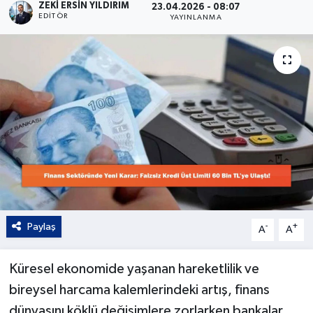
ZEKI ERSIN YILDIRIM
23.04.2026 - 08:07
EDITÖR
YAYINLANMA
Kültür - Sanat
Yaşam
Paylaş
-
+
A
A
Küresel ekonomide yaşanan hareketlilik ve
bireysel harcama kalemlerindeki artış, finans
dünyasını köklü değişimlere zorlarken bankalar