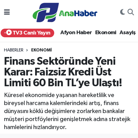
Yurt Haber
Afyonkarahisar Nöbetçi Eczaneler
Afyon Haber
Ekonomi
Asayiş
TV3 Canlı Yayın
Afyon Haber
Afyonkarahisar Hava Durumu
HABERLER
EKONOMI
Ekonomi
Afyonkarahisar Namaz Vakitleri
Finans Sektöründe Yeni
Karar: Faizsiz Kredi Üst
Siyaset
Afyonkarahisar Trafik Yoğunluk Haritası
Limiti 60 Bin TL’ye Ulaştı!
Spor
Süper Lig Puan Durumu ve Fikstür
Küresel ekonomide yaşanan hareketlilik ve
Eğitim
Tüm Manşetler
bireysel harcama kalemlerindeki artış, finans
dünyasını köklü değişimlere zorlarken bankalar
Sağlık
Son Dakika Haberleri
müşteri portföylerini genişletmek adına stratejik
hamlelerini hızlandırıyor.
Teknoloji
Haber Arşivi