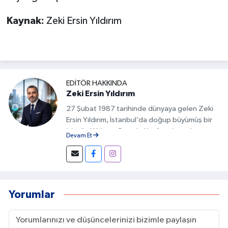
Kaynak:
Zeki Ersin Yıldırım
EDITÖR HAKKINDA
Zeki Ersin Yıldırım
27 Şubat 1987 tarihinde dünyaya gelen Zeki
Ersin Yıldırım, İstanbul’da doğup büyümüş bir
isimdir. Yıldırım, Google Keşfet alanında
Devam Et
geliştirdiği özgün yöntemlerle Türkiye’de bu
alanda fark yaratan isimlerden biri olmuştur.
İçeriklerin doğru başlıklarla hazırlanması,
görsel uyumun sağlanması ve kullanıcı
davranışlarının analiz edilmesi gibi detaylar, bu
Yorumlar
başarının temelini oluşturur.