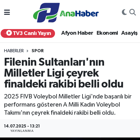
Yurt Haber
Afyonkarahisar Nöbetçi Eczaneler
Afyon Haber
Ekonomi
Asayiş
TV3 Canlı Yayın
Afyon Haber
Afyonkarahisar Hava Durumu
HABERLER
SPOR
Ekonomi
Afyonkarahisar Namaz Vakitleri
Filenin Sultanları'nın
Milletler Ligi çeyrek
Siyaset
Afyonkarahisar Trafik Yoğunluk Haritası
finaldeki rakibi belli oldu
Spor
Süper Lig Puan Durumu ve Fikstür
2025 FIVB Voleybol Milletler Ligi'nde başarılı bir
Eğitim
Tüm Manşetler
performans gösteren A Milli Kadın Voleybol
Takımı'nın çeyrek finaldeki rakibi belli oldu.
Sağlık
Son Dakika Haberleri
14.07.2025 - 13:21
YAYINLANMA
Teknoloji
Haber Arşivi