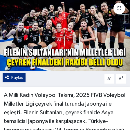
Kültür - Sanat
Yaşam
Paylaş
-
+
A
A
A Milli Kadın Voleybol Takımı, 2025 FIVB Voleybol
Milletler Ligi çeyrek final turunda Japonya ile
eşleşti. Filenin Sultanları, çeyrek finalde Asya
temsilcisi Japonya ile karşılaşacak. Türkiye-
Japonya müsabakası 24 Temmuz Perşembe günü