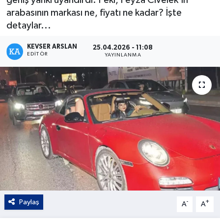
arabasının markası ne, fiyatı ne kadar? İşte
Kültür - Sanat
detaylar...
Yaşam
KEVSER ARSLAN
25.04.2026 - 11:08
EDITÖR
YAYINLANMA
Paylaş
-
+
A
A