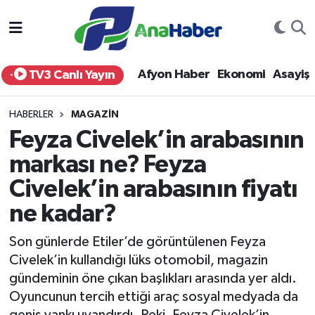
Yurt Haber
Afyonkarahisar Nöbetçi Eczaneler
Afyon Haber
Ekonomi
Asayiş
TV3 Canlı Yayın
Afyon Haber
Afyonkarahisar Hava Durumu
HABERLER
MAGAZIN
Ekonomi
Afyonkarahisar Namaz Vakitleri
Feyza Civelek’in arabasının
markası ne? Feyza
Siyaset
Afyonkarahisar Trafik Yoğunluk Haritası
Civelek’in arabasının fiyatı
Spor
Süper Lig Puan Durumu ve Fikstür
ne kadar?
Eğitim
Tüm Manşetler
Son günlerde Etiler’de görüntülenen Feyza
Civelek’in kullandığı lüks otomobil, magazin
Sağlık
Son Dakika Haberleri
gündeminin öne çıkan başlıkları arasında yer aldı.
Oyuncunun tercih ettiği araç sosyal medyada da
Teknoloji
Haber Arşivi
geniş yankı uyandırdı. Peki, Feyza Civelek’in