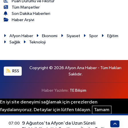
Puan Durumu ve Fikstür
Tüm Manşetler
Son Dakika Haberleri
Haber Arşivi
Afyon Haber
Ekonomi
Siyaset
Spor
Eğitim
Sağlık
Teknoloji
Copyright © 2026 Afyon Ana Haber - Tüm Hakları
RSS
Saklıdır.
Haber Yazılımı:
TE Bilişim
En iyi site deneyimi sağlamak için çerezlerden
faydalanıyoruz. Detaylar için lütfen tıklayın.
Tamam
9 Ağustos'ta Afyon'da Uzun Süreli
07:00