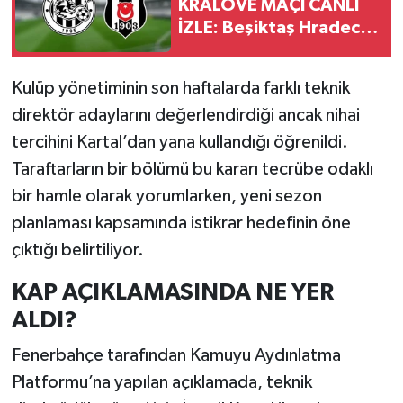
KRALOVE MAÇI CANLI
İZLE: Beşiktaş Hradec
Kralove maçı saat
kaçta, hangi kanalda,
Kulüp yönetiminin son haftalarda farklı teknik
nereden izlenir?
direktör adaylarını değerlendirdiği ancak nihai
tercihini Kartal’dan yana kullandığı öğrenildi.
Taraftarların bir bölümü bu kararı tecrübe odaklı
bir hamle olarak yorumlarken, yeni sezon
planlaması kapsamında istikrar hedefinin öne
çıktığı belirtiliyor.
KAP AÇIKLAMASINDA NE YER
ALDI?
Fenerbahçe tarafından Kamuyu Aydınlatma
Platformu’na yapılan açıklamada, teknik