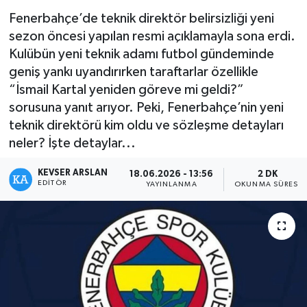
Fenerbahçe’de teknik direktör belirsizliği yeni
Kültür - Sanat
sezon öncesi yapılan resmi açıklamayla sona erdi.
Kulübün yeni teknik adamı futbol gündeminde
Yaşam
geniş yankı uyandırırken taraftarlar özellikle
“İsmail Kartal yeniden göreve mi geldi?”
sorusuna yanıt arıyor. Peki, Fenerbahçe’nin yeni
teknik direktörü kim oldu ve sözleşme detayları
neler? İşte detaylar...
KEVSER ARSLAN
18.06.2026 - 13:56
2 DK
EDITÖR
YAYINLANMA
OKUNMA SÜRESI