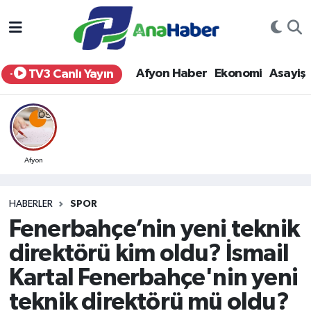
Yurt Haber
Afyonkarahisar Nöbetçi Eczaneler
Afyon Haber
Ekonomi
Asayiş
TV3 Canlı Yayın
Afyon Haber
Afyonkarahisar Hava Durumu
Ekonomi
Afyonkarahisar Namaz Vakitleri
Siyaset
Afyonkarahisar Trafik Yoğunluk Haritası
Afyon
Spor
Süper Lig Puan Durumu ve Fikstür
HABERLER
SPOR
Fenerbahçe’nin yeni teknik
Eğitim
Tüm Manşetler
direktörü kim oldu? İsmail
Sağlık
Son Dakika Haberleri
Kartal Fenerbahçe'nin yeni
teknik direktörü mü oldu?
Teknoloji
Haber Arşivi