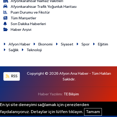
Afyonkarahisar Namaz Vakitleri
Afyonkarahisar Trafik Yoğunluk Haritası
Puan Durumu ve Fikstür
Tüm Manşetler
Son Dakika Haberleri
Haber Arşivi
Afyon Haber
Ekonomi
Siyaset
Spor
Eğitim
Sağlık
Teknoloji
Copyright © 2026 Afyon Ana Haber - Tüm Hakları
RSS
Saklıdır.
Haber Yazılımı:
TE Bilişim
En iyi site deneyimi sağlamak için çerezlerden
faydalanıyoruz. Detaylar için lütfen tıklayın.
Tamam