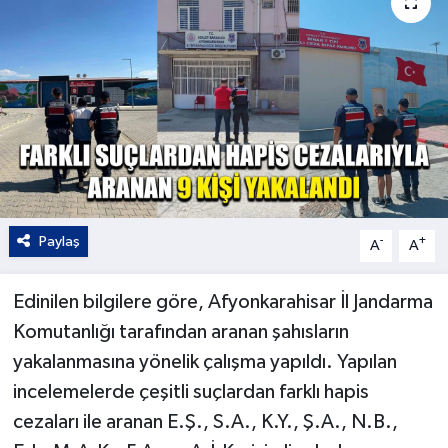
Kültür - Sanat
Yaşam
Paylaş
-
+
A
A
Edinilen bilgilere göre, Afyonkarahisar İl Jandarma
Komutanlığı tarafından aranan şahısların
yakalanmasına yönelik çalışma yapıldı. Yapılan
incelemelerde çeşitli suçlardan farklı hapis
cezaları ile aranan E.Ş., S.A., K.Y., Ş.A., N.B.,