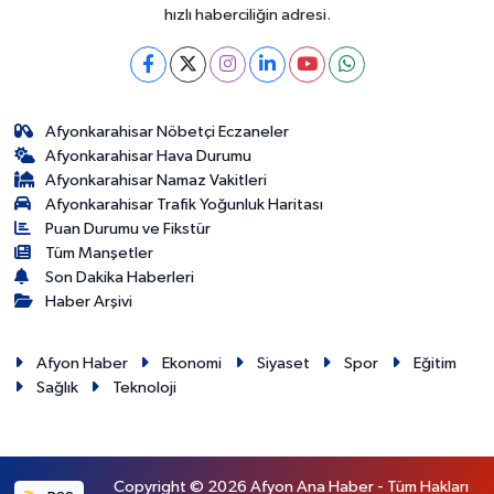
hızlı haberciliğin adresi.
Afyonkarahisar Nöbetçi Eczaneler
Afyonkarahisar Hava Durumu
Afyonkarahisar Namaz Vakitleri
Afyonkarahisar Trafik Yoğunluk Haritası
Puan Durumu ve Fikstür
Tüm Manşetler
Son Dakika Haberleri
Haber Arşivi
Afyon Haber
Ekonomi
Siyaset
Spor
Eğitim
Sağlık
Teknoloji
Copyright © 2026 Afyon Ana Haber - Tüm Hakları