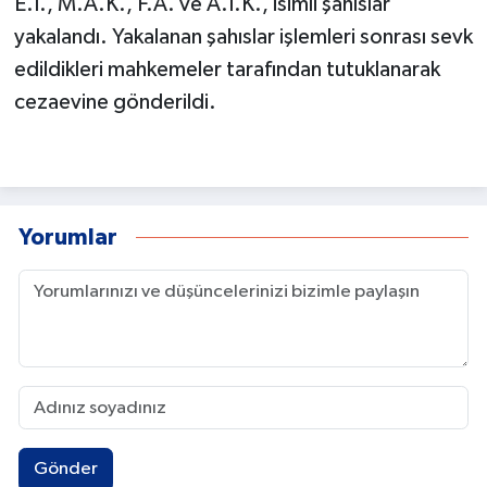
E.I., M.A.K., F.A. ve A.İ.K., isimli şahıslar
yakalandı. Yakalanan şahıslar işlemleri sonrası sevk
edildikleri mahkemeler tarafından tutuklanarak
cezaevine gönderildi.
Yorumlar
Gönder