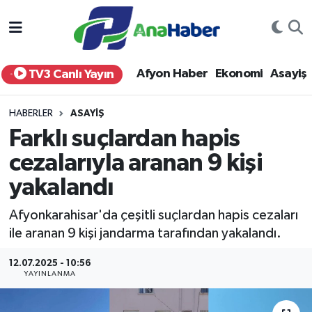
Yurt Haber
Afyonkarahisar Nöbetçi Eczaneler
Afyon Haber
Ekonomi
Asayiş
TV3 Canlı Yayın
Afyon Haber
Afyonkarahisar Hava Durumu
HABERLER
ASAYIŞ
Ekonomi
Afyonkarahisar Namaz Vakitleri
Farklı suçlardan hapis
cezalarıyla aranan 9 kişi
Siyaset
Afyonkarahisar Trafik Yoğunluk Haritası
yakalandı
Spor
Süper Lig Puan Durumu ve Fikstür
Afyonkarahisar'da çeşitli suçlardan hapis cezaları
Eğitim
Tüm Manşetler
ile aranan 9 kişi jandarma tarafından yakalandı.
12.07.2025 - 10:56
Sağlık
Son Dakika Haberleri
YAYINLANMA
Teknoloji
Haber Arşivi