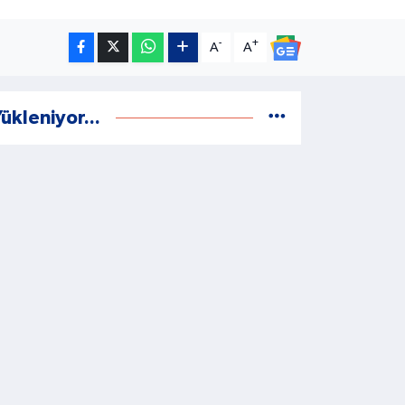
-
+
A
A
ükleniyor...