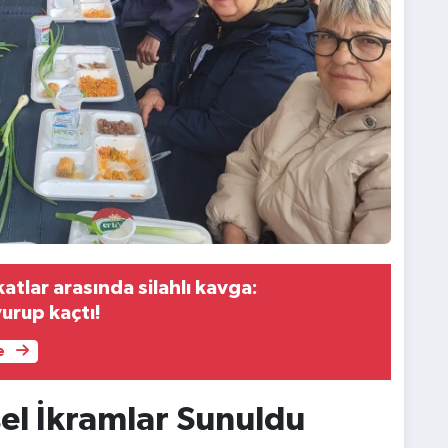
tlar arasında silahlı kavga:
urup kaçtı!
e
sel İkramlar Sunuldu