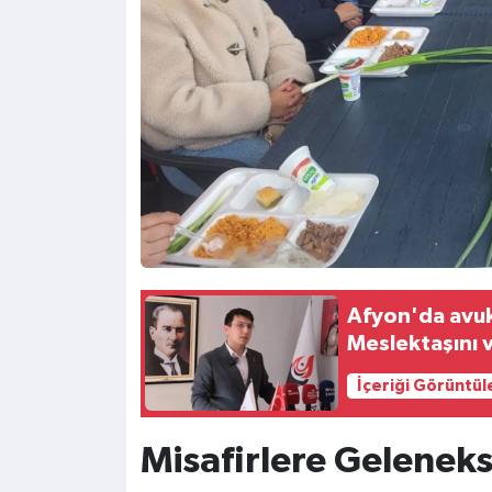
Afyon'da avuka
Meslektaşını v
İçeriği Görüntül
Misafirlere Gelenek