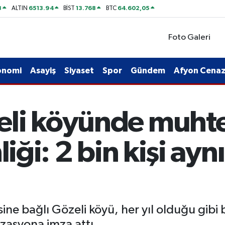
8
6513.94
13.768
64.602,05
ALTIN
BİST
BTC
Foto Galeri
onomi
Asayiş
Siyaset
Spor
Gündem
Afyon Cenaze
eli köyünde muh
liği: 2 bin kişi ayn
ne bağlı Gözeli köyü, her yıl olduğu gibi b
zasyona imza attı.