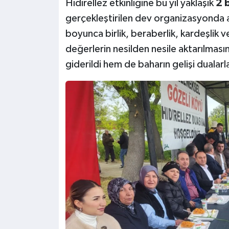
Hıdırellez etkinliğine bu yıl yaklaşık
2 b
gerçekleştirilen dev organizasyonda 
boyunca birlik, beraberlik, kardeşlik v
değerlerin nesilden nesile aktarılması
giderildi hem de baharın gelişi dualarl