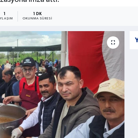
1
1 DK
AYLAŞIM
OKUNMA SÜRESI
Y