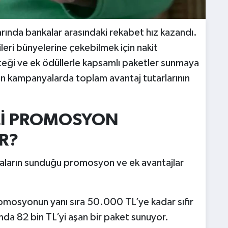
nda bankalar arasındaki rekabet hız kazandı.
eri bünyelerine çekebilmek için nakit
steği ve ek ödüllerle kapsamlı paketler sunmaya
nan kampanyalarda toplam avantaj tutarlarının
Lİ PROMOSYON
R?
ların sunduğu promosyon ve ek avantajlar
mosyonun yanı sıra 50.000 TL’ye kadar sıfır
mda 82 bin TL’yi aşan bir paket sunuyor.