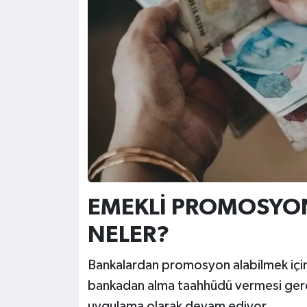
EMEKLİ PROMOSYON
NELER?
Bankalardan promosyon alabilmek için e
bankadan alma taahhüdü vermesi gereki
uygulama olarak devam ediyor.