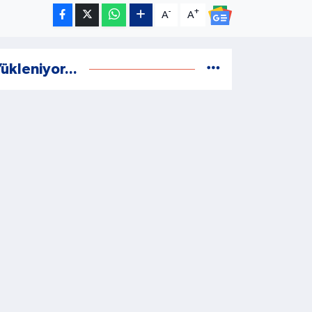
-
+
A
A
ükleniyor...