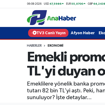
47,5986
55,0700
64,243
06-08-2026
USD
EUR
GBP
Yurt Haber
Afyonkarahisar Nöbetçi Eczaneler
Afyon Haber
Afyonkarahisar Hava Durumu
TV3 Canlı Yayın
Afyon Haber
Ek
Ekonomi
Afyonkarahisar Namaz Vakitleri
HABERLER
EKONOMI
Emekli promo
Siyaset
Afyonkarahisar Trafik Yoğunluk Haritası
Spor
Süper Lig Puan Durumu ve Fikstür
TL'yi duyan 
Eğitim
Tüm Manşetler
Emeklilere yönelik banka promo
Sağlık
Son Dakika Haberleri
tutarı 82 bin TL’yi aştı. Peki,
sunuluyor? İşte detaylar...
Teknoloji
Haber Arşivi