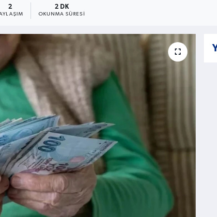
2
2 DK
PAYLAŞIM
OKUNMA SÜRESI
Y