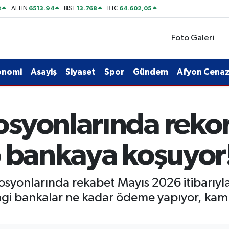
8
6513.94
13.768
64.602,05
ALTIN
BİST
BTC
Foto Galeri
onomi
Asayiş
Siyaset
Spor
Gündem
Afyon Cenaze
syonlarında rekor 
o bankaya koşuyor
syonlarında rekabet Mayıs 2026 itibarıyla 
 hangi bankalar ne kadar ödeme yapıyor, kam