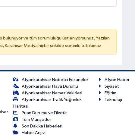
ş bulunuyor ve tüm sorumluluğu üstleniyorsunuz. Yazılan
, Karahisar Medya hiçbir şekilde sorumlu tutulamaz.
Afyonkarahisar Nöbetçi Eczaneler
Afyon Haber
Afyonkarahisar Hava Durumu
Siyaset
Afyonkarahisar Namaz Vakitleri
Eğitim
Afyonkarahisar Trafik Yoğunluk
Teknoloji
Haritası
haber
Puan Durumu ve Fikstür
Tüm Manşetler
Son Dakika Haberleri
Haber Arşivi