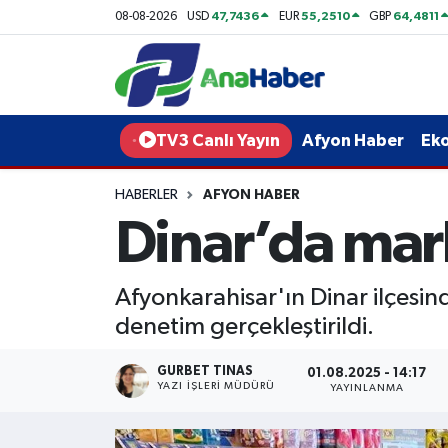
47,7436
55,2510
64,4811
08-08-2026
USD
EUR
GBP
Yurt Haber
Afyonkarahisar Nöbetçi Eczaneler
Afyon Haber
Afyonkarahisar Hava Durumu
TV3 Canlı Yayın
Afyon Haber
Ek
Ekonomi
Afyonkarahisar Namaz Vakitleri
HABERLER
AFYON HABER
Dinar’da mar
Siyaset
Afyonkarahisar Trafik Yoğunluk Haritası
Spor
Süper Lig Puan Durumu ve Fikstür
Afyonkarahisar'ın Dinar ilçesin
denetim gerçekleştirildi.
Eğitim
Tüm Manşetler
GURBET TINAS
01.08.2025 - 14:17
Sağlık
Son Dakika Haberleri
YAZI İŞLERI MÜDÜRÜ
YAYINLANMA
Teknoloji
Haber Arşivi