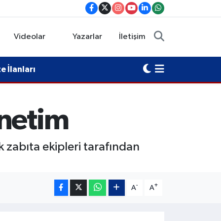
Videolar
Yazarlar
İletişim
 İlanları
enetim
 zabıta ekipleri tarafından
-
+
A
A