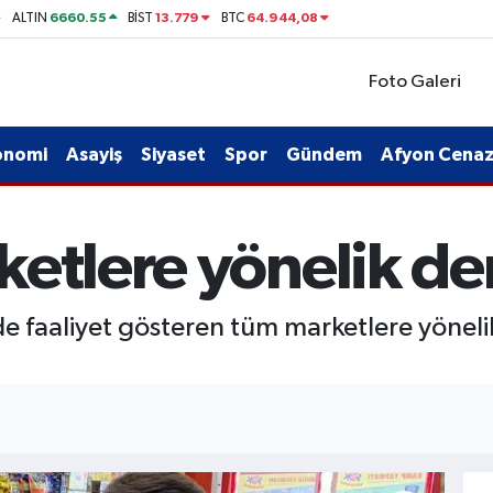
6660.55
13.779
64.944,08
ALTIN
BİST
BTC
Foto Galeri
onomi
Asayiş
Siyaset
Spor
Gündem
Afyon Cenaze
ketlere yönelik d
de faaliyet gösteren tüm marketlere yönelik