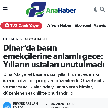
Yurt Haber
Afyonkarahisar Nöbetçi Eczaneler
Afyon Haber
Ekonomi
Asayiş
TV3 Canlı Yayın
Afyon Haber
Afyonkarahisar Hava Durumu
HABERLER
AFYON HABER
Ekonomi
Afyonkarahisar Namaz Vakitleri
Dinar’da basın
emekçilerine anlamlı gece:
Siyaset
Afyonkarahisar Trafik Yoğunluk Haritası
Yılların ustaları unutulmadı
Spor
Süper Lig Puan Durumu ve Fikstür
Dinar’da yerel basına uzun yıllar hizmet eden iki
Eğitim
Tüm Manşetler
isim için özel bir program düzenlendi. Gazetecilik
ve matbaacılık alanında yıllarını veren isimler,
Sağlık
Son Dakika Haberleri
düzenlenen etkinlikte onurlandırıldı.
KEVSER ARSLAN
Teknoloji
Haber Arşivi
20.04.2026 - 15:17
EDITÖR
YAYINLANMA