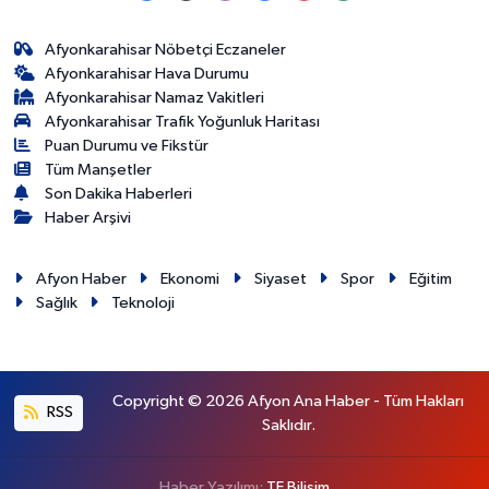
Afyonkarahisar Nöbetçi Eczaneler
Afyonkarahisar Hava Durumu
Afyonkarahisar Namaz Vakitleri
Afyonkarahisar Trafik Yoğunluk Haritası
Puan Durumu ve Fikstür
Tüm Manşetler
Son Dakika Haberleri
Haber Arşivi
Afyon Haber
Ekonomi
Siyaset
Spor
Eğitim
Sağlık
Teknoloji
Copyright © 2026 Afyon Ana Haber - Tüm Hakları
RSS
Saklıdır.
Haber Yazılımı:
TE Bilişim