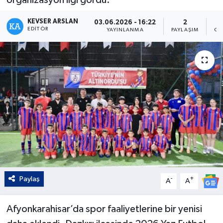
Kültür - Sanat
KEVSER ARSLAN
03.06.2026 - 16:22
2
EDITÖR
YAYINLANMA
PAYLAŞIM
OK
Yaşam
Paylaş
-
+
A
A
Afyonkarahisar’da spor faaliyetlerine bir yenisi