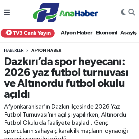
Yurt Haber
Afyonkarahisar Nöbetçi Eczaneler
Afyon Haber
Ekonomi
Asayiş
TV3 Canlı Yayın
Afyon Haber
Afyonkarahisar Hava Durumu
HABERLER
AFYON HABER
Ekonomi
Afyonkarahisar Namaz Vakitleri
Dazkırı’da spor heyecanı:
2026 yaz futbol turnuvası
Siyaset
Afyonkarahisar Trafik Yoğunluk Haritası
ve Altınordu futbol okulu
Spor
Süper Lig Puan Durumu ve Fikstür
açıldı
Eğitim
Tüm Manşetler
Afyonkarahisar’ın Dazkırı ilçesinde 2026 Yaz
Futbol Turnuvası’nın açılışı yapılırken, Altınordu
Sağlık
Son Dakika Haberleri
Futbol Okulu da faaliyete başladı. Genç
sporcuların sahaya çıkarak ilk maçlarını oynadığı
Teknoloji
Haber Arşivi
organizasyon ilgi gördü.