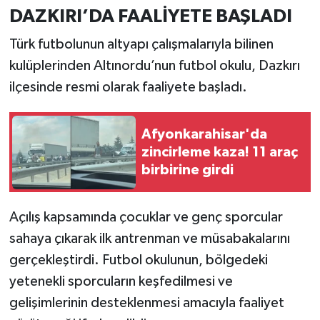
DAZKIRI’DA FAALİYETE BAŞLADI
Türk futbolunun altyapı çalışmalarıyla bilinen
kulüplerinden Altınordu’nun futbol okulu, Dazkırı
ilçesinde resmi olarak faaliyete başladı.
Afyonkarahisar'da
zincirleme kaza! 11 araç
birbirine girdi
Açılış kapsamında çocuklar ve genç sporcular
sahaya çıkarak ilk antrenman ve müsabakalarını
gerçekleştirdi. Futbol okulunun, bölgedeki
yetenekli sporcuların keşfedilmesi ve
gelişimlerinin desteklenmesi amacıyla faaliyet