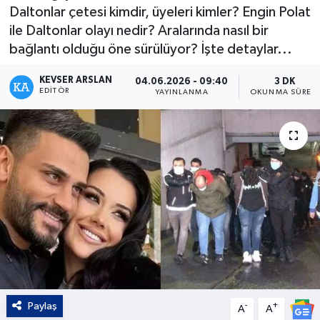
Daltonlar çetesi kimdir, üyeleri kimler? Engin Polat
Kültür - Sanat
ile Daltonlar olayı nedir? Aralarında nasıl bir
bağlantı olduğu öne sürülüyor? İşte detaylar...
Yaşam
KEVSER ARSLAN
04.06.2026 - 09:40
3 DK
EDITÖR
YAYINLANMA
OKUNMA SÜRESI
Paylaş
-
+
A
A