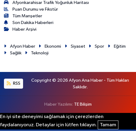
Afyonkarahisar Trafik Yoğunluk Haritası
Puan Durumu ve Fikstür
Tüm Manşetler
Son Dakika Haberleri
Haber Arşivi
Afyon Haber
Ekonomi
Siyaset
Spor
Eğitim
Sağlık
Teknoloji
Copyright © 2026 Afyon Ana Haber - Tüm Hakları
RSS
Saklıdır.
Haber Yazılımı:
TE Bilişim
En iyi site deneyimi sağlamak için çerezlerden
faydalanıyoruz. Detaylar için lütfen tıklayın.
Tamam