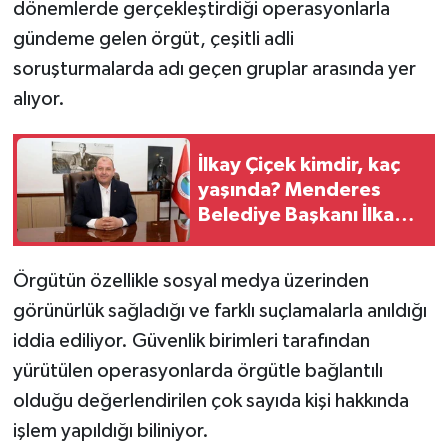
dönemlerde gerçekleştirdiği operasyonlarla
gündeme gelen örgüt, çeşitli adli
soruşturmalarda adı geçen gruplar arasında yer
alıyor.
İlkay Çiçek kimdir, kaç
yaşında? Menderes
Belediye Başkanı İlkay
Çiçek evli mi, eşi kim?
Örgütün özellikle sosyal medya üzerinden
görünürlük sağladığı ve farklı suçlamalarla anıldığı
iddia ediliyor. Güvenlik birimleri tarafından
yürütülen operasyonlarda örgütle bağlantılı
olduğu değerlendirilen çok sayıda kişi hakkında
işlem yapıldığı biliniyor.