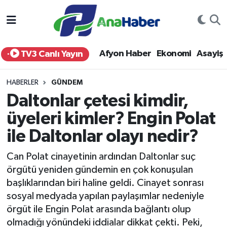
Yurt Haber
Afyonkarahisar Nöbetçi Eczaneler
Afyon Haber
Ekonomi
Asayiş
TV3 Canlı Yayın
Afyon Haber
Afyonkarahisar Hava Durumu
HABERLER
GÜNDEM
Ekonomi
Afyonkarahisar Namaz Vakitleri
Daltonlar çetesi kimdir,
üyeleri kimler? Engin Polat
Siyaset
Afyonkarahisar Trafik Yoğunluk Haritası
ile Daltonlar olayı nedir?
Spor
Süper Lig Puan Durumu ve Fikstür
Can Polat cinayetinin ardından Daltonlar suç
Eğitim
Tüm Manşetler
örgütü yeniden gündemin en çok konuşulan
başlıklarından biri haline geldi. Cinayet sonrası
Sağlık
Son Dakika Haberleri
sosyal medyada yapılan paylaşımlar nedeniyle
örgüt ile Engin Polat arasında bağlantı olup
Teknoloji
Haber Arşivi
olmadığı yönündeki iddialar dikkat çekti. Peki,