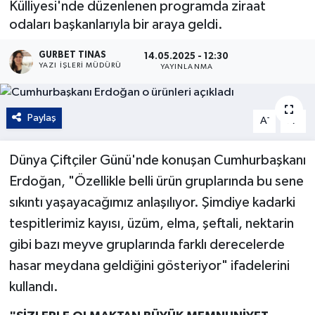
Külliyesi'nde düzenlenen programda ziraat
odaları başkanlarıyla bir araya geldi.
Kültür - Sanat
GURBET TINAS
14.05.2025 - 12:30
Yaşam
YAZI İŞLERI MÜDÜRÜ
YAYINLANMA
Paylaş
-
+
A
A
Dünya Çiftçiler Günü'nde konuşan Cumhurbaşkanı
Erdoğan, "Özellikle belli ürün gruplarında bu sene
sıkıntı yaşayacağımız anlaşılıyor. Şimdiye kadarki
tespitlerimiz kayısı, üzüm, elma, şeftali, nektarin
gibi bazı meyve gruplarında farklı derecelerde
hasar meydana geldiğini gösteriyor" ifadelerini
kullandı.