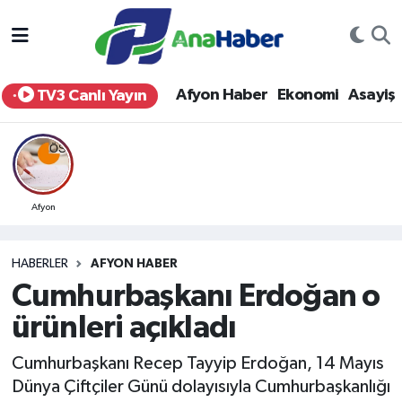
Yurt Haber
Afyonkarahisar Nöbetçi Eczaneler
Afyon Haber
Ekonomi
Asayiş
TV3 Canlı Yayın
Afyon Haber
Afyonkarahisar Hava Durumu
Ekonomi
Afyonkarahisar Namaz Vakitleri
Siyaset
Afyonkarahisar Trafik Yoğunluk Haritası
Afyon
Spor
Süper Lig Puan Durumu ve Fikstür
HABERLER
AFYON HABER
Cumhurbaşkanı Erdoğan o
Eğitim
Tüm Manşetler
ürünleri açıkladı
Sağlık
Son Dakika Haberleri
Cumhurbaşkanı Recep Tayyip Erdoğan, 14 Mayıs
Dünya Çiftçiler Günü dolayısıyla Cumhurbaşkanlığı
Teknoloji
Haber Arşivi