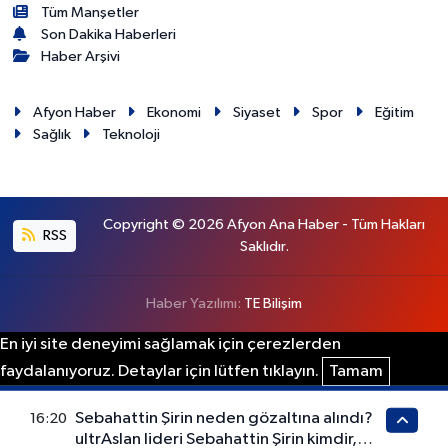
Tüm Manşetler
Son Dakika Haberleri
Haber Arşivi
Afyon Haber
Ekonomi
Siyaset
Spor
Eğitim
Sağlık
Teknoloji
Copyright © 2026 Afyon Ana Haber - Tüm Hakları
RSS
Saklıdır.
Haber Yazılımı:
TE Bilişim
En iyi site deneyimi sağlamak için çerezlerden
faydalanıyoruz. Detaylar için lütfen tıklayın.
Tamam
Sebahattin Şirin neden gözaltına alındı?
16:20
ultrAslan lideri Sebahattin Şirin kimdir,