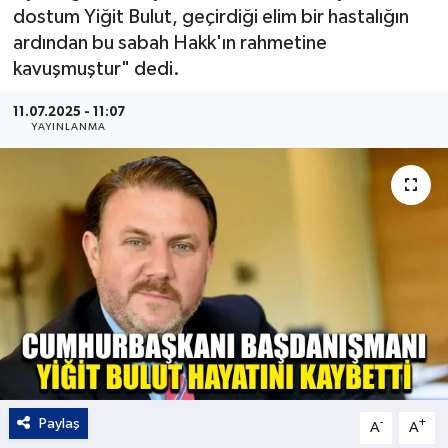
dostum Yiğit Bulut, geçirdiği elim bir hastalığın
Kültür - Sanat
ardından bu sabah Hakk'ın rahmetine
kavuşmuştur" dedi.
Yaşam
11.07.2025 - 11:07
YAYINLANMA
Paylaş
-
+
A
A