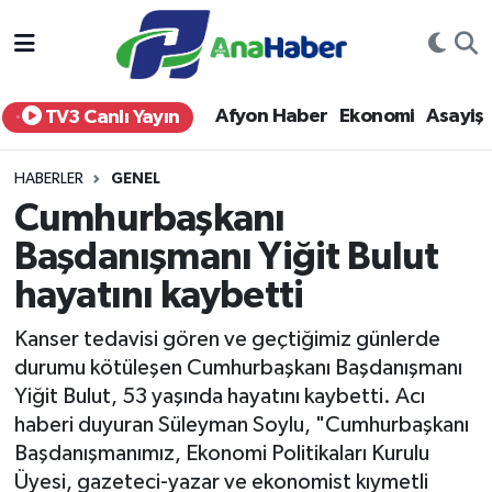
Yurt Haber
Afyonkarahisar Nöbetçi Eczaneler
Afyon Haber
Ekonomi
Asayiş
TV3 Canlı Yayın
Afyon Haber
Afyonkarahisar Hava Durumu
HABERLER
GENEL
Ekonomi
Afyonkarahisar Namaz Vakitleri
Cumhurbaşkanı
Başdanışmanı Yiğit Bulut
Siyaset
Afyonkarahisar Trafik Yoğunluk Haritası
hayatını kaybetti
Spor
Süper Lig Puan Durumu ve Fikstür
Kanser tedavisi gören ve geçtiğimiz günlerde
Eğitim
Tüm Manşetler
durumu kötüleşen Cumhurbaşkanı Başdanışmanı
Yiğit Bulut, 53 yaşında hayatını kaybetti. Acı
Sağlık
Son Dakika Haberleri
haberi duyuran Süleyman Soylu, "Cumhurbaşkanı
Başdanışmanımız, Ekonomi Politikaları Kurulu
Teknoloji
Haber Arşivi
Üyesi, gazeteci-yazar ve ekonomist kıymetli