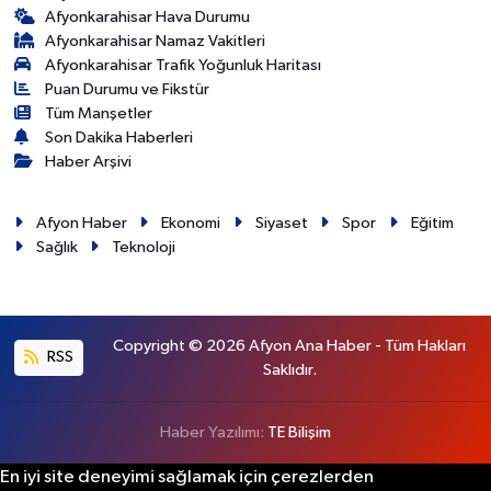
Afyonkarahisar Hava Durumu
Afyonkarahisar Namaz Vakitleri
Afyonkarahisar Trafik Yoğunluk Haritası
Puan Durumu ve Fikstür
Tüm Manşetler
Son Dakika Haberleri
Haber Arşivi
Afyon Haber
Ekonomi
Siyaset
Spor
Eğitim
Sağlık
Teknoloji
Copyright © 2026 Afyon Ana Haber - Tüm Hakları
RSS
Saklıdır.
Haber Yazılımı:
TE Bilişim
En iyi site deneyimi sağlamak için çerezlerden