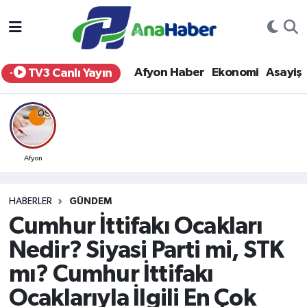
Yurt Haber
Afyonkarahisar Nöbetçi Eczaneler
Afyon Haber
Ekonomi
Asayiş
TV3 Canlı Yayın
Afyon Haber
Afyonkarahisar Hava Durumu
Ekonomi
Afyonkarahisar Namaz Vakitleri
Siyaset
Afyonkarahisar Trafik Yoğunluk Haritası
Afyon
Spor
Süper Lig Puan Durumu ve Fikstür
HABERLER
GÜNDEM
Cumhur İttifakı Ocakları
Eğitim
Tüm Manşetler
Nedir? Siyasi Parti mi, STK
Sağlık
Son Dakika Haberleri
mı? Cumhur İttifakı
Ocaklarıyla İlgili En Çok
Teknoloji
Haber Arşivi