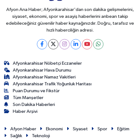
Afyon Ana Haber; Afyonkarahisar'dan son dakika gelişmelerini,
siyaset, ekonomi, spor ve asayiş haberlerini anbean takip
edebileceğiniz güvenilir haber kaynağınızdır. Doğru, tarafsız ve
hızlı haberciliğin adresi.
Afyonkarahisar Nöbetçi Eczaneler
Afyonkarahisar Hava Durumu
Afyonkarahisar Namaz Vakitleri
Afyonkarahisar Trafik Yoğunluk Haritası
Puan Durumu ve Fikstür
Tüm Manşetler
Son Dakika Haberleri
Haber Arşivi
Afyon Haber
Ekonomi
Siyaset
Spor
Eğitim
Sağlık
Teknoloji