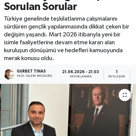
Sorulan Sorular
Kültür - Sanat
Türkiye genelinde teşkilatlanma çalışmalarını
sürdüren gençlik yapılanmasında dikkat çeken bir
Yaşam
değişim yaşandı. Mart 2026 itibarıyla yeni bir
isimle faaliyetlerine devam etme kararı alan
kuruluşun dönüşümü ve hedefleri kamuoyunda
merak konusu oldu.
GURBET TINAS
21.06.2026 - 21:03
1
YAZI İŞLERI MÜDÜRÜ
YAYINLANMA
PAYLAŞIM