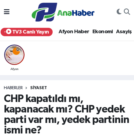
Yurt Haber
Afyonkarahisar Nöbetçi Eczaneler
Afyon Haber
Ekonomi
Asayiş
TV3 Canlı Yayın
Afyon Haber
Afyonkarahisar Hava Durumu
Ekonomi
Afyonkarahisar Namaz Vakitleri
Siyaset
Afyonkarahisar Trafik Yoğunluk Haritası
Afyon
Spor
Süper Lig Puan Durumu ve Fikstür
HABERLER
SIYASET
CHP kapatıldı mı,
Eğitim
Tüm Manşetler
kapanacak mı? CHP yedek
Sağlık
Son Dakika Haberleri
parti var mı, yedek partinin
ismi ne?
Teknoloji
Haber Arşivi